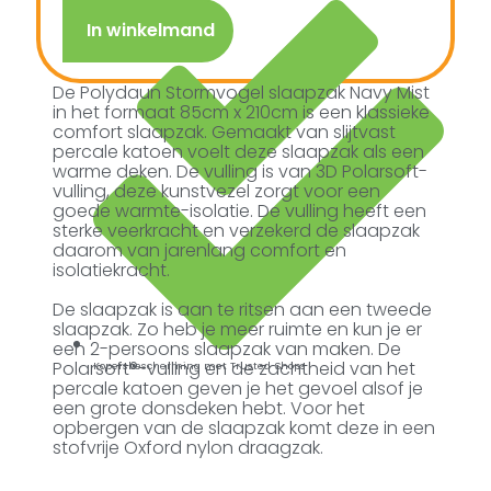
In winkelmand
De Polydaun Stormvogel slaapzak Navy Mist
in het formaat 85cm x 210cm is een klassieke
comfort slaapzak. Gemaakt van slijtvast
percale katoen voelt deze slaapzak als een
warme deken. De vulling is van 3D Polarsoft-
vulling, deze kunstvezel zorgt voor een
goede warmte-isolatie. De vulling heeft een
sterke veerkracht en verzekerd de slaapzak
daarom van jarenlang comfort en
isolatiekracht.
De slaapzak is aan te ritsen aan een tweede
slaapzak. Zo heb je meer ruimte en kun je er
een 2-persoons slaapzak van maken. De
Polarsoft®-vulling en de zachtheid van het
Kopersbescherming met Trusted Shops
percale katoen geven je het gevoel alsof je
een grote donsdeken hebt. Voor het
opbergen van de slaapzak komt deze in een
stofvrije Oxford nylon draagzak.