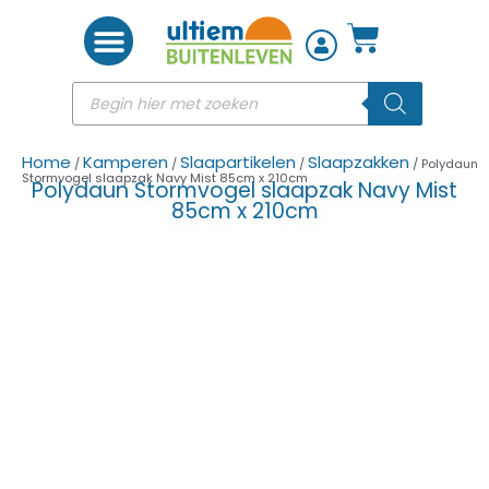
Woon accessoires
Home
Kamperen
Slaapartikelen
Slaapzakken
/
/
/
/ Polydaun
Stormvogel slaapzak Navy Mist 85cm x 210cm
Polydaun Stormvogel slaapzak Navy Mist
85cm x 210cm