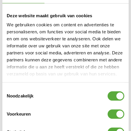
Deze website maakt gebruik van cookies
We gebruiken cookies om content en advertenties te
personaliseren, om functies voor social media te bieden
en om ons websiteverkeer te analyseren. Ook delen we
Kopersbescherming met Trusted Shops
SKU
0PST810701-1
Categorieën
Kamperen
,
Slaapartikelen
,
informatie over uw gebruik van onze site met onze
Slaapzakken
Merk:
Polydaun
partners voor social media, adverteren en analyse. Deze
Productkleur
partners kunnen deze gegevens combineren met andere
navy / mist
informatie die u aan ze heeft verstrekt of die ze hebben
Productmaat
85×210
verzameld op basis van uw gebruik van hun services.
Merk
Polydaun
Toestemmingsselectie
Materiaal
PErcale katoen
Noodzakelijk
Materiaal 2
Percale katoen
Voorkeuren
Lengte
210 cm
Breedte
85 cm