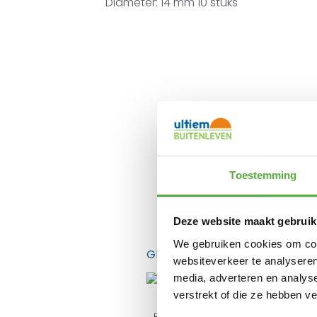
Diameter: 14 mm 10 stuks
Toestemming
Gratis verzending 
Deze website maakt gebruik
We gebruiken cookies om cont
GERELATEERDE PRODUCTEN
websiteverkeer te analyseren
media, adverteren en analys
verstrekt of die ze hebben v
Bo-Camp Tentzak 60cm x