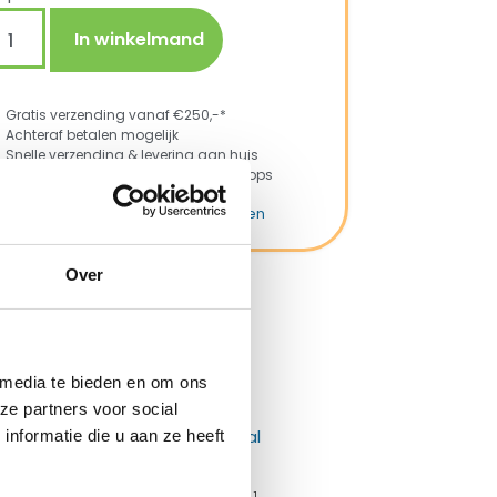
In winkelmand
Gratis verzending vanaf €250,-*
Achteraf betalen mogelijk
Snelle verzending & levering aan huis
Kopersbescherming met Trusted Shops
KU
4111000
tegorieën
Tent accessoires
,
Tenten
rk:
Prym
Over
ng met Trusted Shops
 media te bieden en om ons
ze partners voor social
nformatie die u aan ze heeft
Campking T-Haring staal 1