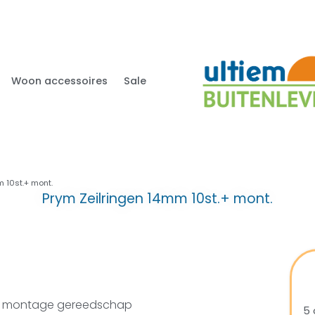
Woon accessoires
Sale
 10st.+ mont.
Prym Zeilringen 14mm 10st.+ mont.
usief montage gereedschap
5 