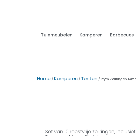
Tuinmeubelen
Kamperen
Barbecues
Home
Kamperen
Tenten
/
/
/ Prym Zeilringen 14mm
Set van 10 roestvrije zeilringen, incl