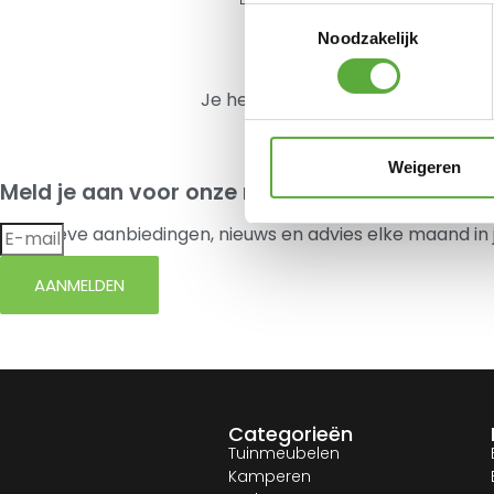
Toestemmingsselectie
120cm
Noodzakelijk
€
16,50
Je hebt nog geen product bekeke
Weigeren
Meld je aan voor onze nieuwsbrief
Exclusieve aanbiedingen, nieuws en advies elke maand in 
AANMELDEN
Categorieën
Tuinmeubelen
Kamperen