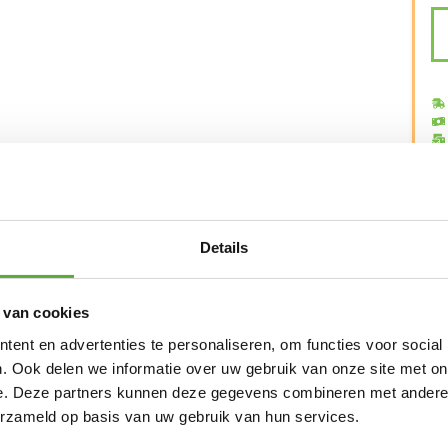
S
Ca
Me
Details
vanaf €250,-*
Achteraf betalen mogelijk
Kopersbeschermi
 van cookies
ent en advertenties te personaliseren, om functies voor social
. Ook delen we informatie over uw gebruik van onze site met on
e. Deze partners kunnen deze gegevens combineren met andere i
erzameld op basis van uw gebruik van hun services.
Bo-Camp Bike Shelter
Campking rotspen Tarzan