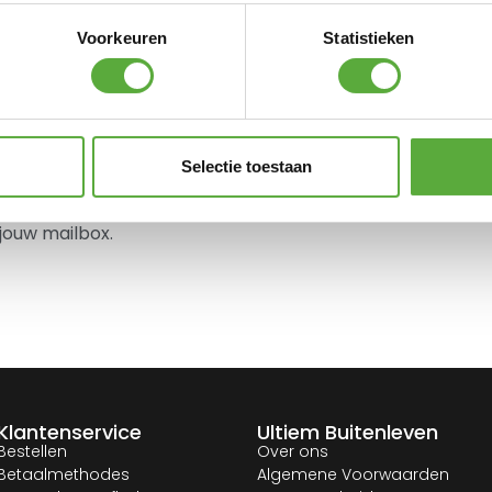
€
59,95
23 cm 6 stuks
Voorkeuren
Statistieken
€
5,95
n.
Selectie toestaan
jouw mailbox.
Klantenservice
Ultiem Buitenleven
Bestellen
Over ons
Betaalmethodes
Algemene Voorwaarden