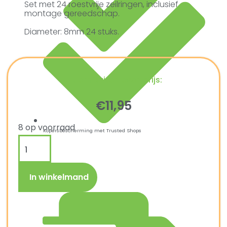
Set met 24 roestvrije zeilringen, inclusief
montage gereedschap.
Diameter: 8mm 24 stuks.
Ultiem Buitenleven prijs:
€
11,95
8 op voorraad
Kopersbescherming met Trusted Shops
In winkelmand