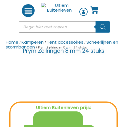
Woon accessoires
Home
Kamperen
Tent accessoires
Scheerlijnen en
/
/
/
stormbanden
/ Prym Zeilringen 8 mm 24 stuks
Prym Zeilringen 8 mm 24 stuks
Ultiem Buitenleven prijs:
€
11,95