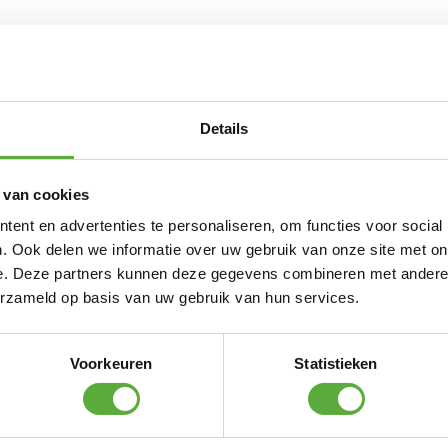
Details
 als waterkoker door de dompelaar in de
 van cookies
ompelaar neemt minder energie dan een
ent en advertenties te personaliseren, om functies voor social
u snel wilt genieten van een kopje thee,
. Ook delen we informatie over uw gebruik van onze site met on
s of pannen met vloeistof snel en voordelig
e. Deze partners kunnen deze gegevens combineren met andere i
s geaard, met oververhittingsbeveiliging en
erzameld op basis van uw gebruik van hun services.
ststof handvat. 230volt/350 Watt.
Voorkeuren
Statistieken
vanaf €250,-*
Achteraf betalen mogelijk
Kopersbeschermi