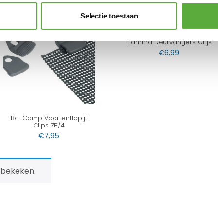
Selectie toestaan
Fiamma Deurvangers Grijs
€
6,99
Bo-Camp Voortenttapijt
Clips ZB/4
€
7,95
 bekeken.