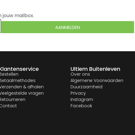
n jouw mailbox.
AANMELDEN
Klantenservice
Ultiem Buitenleven
Bestellen
Over ons
Betaalmethodes
Algemene Voorwaarden
Verzenden & afhalen
Duurzaamheid
Veelgestelde vragen
Privacy
Retourneren
Instagram
Contact
Facebook