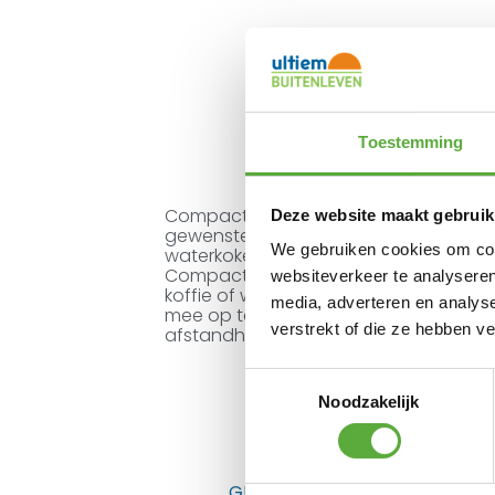
Toestemming
Compacte reisdompelaar die fungeert
Deze website maakt gebruik
gewenste vloeistof te houden. Een d
We gebruiken cookies om cont
waterkoker!
Compacte reisdompelaar voor wanneer 
websiteverkeer te analyseren
koffie of warme soep. Ideaal om beker
media, adverteren en analys
mee op te warmen. De reisdompelaar i
verstrekt of die ze hebben v
afstandhouder. Materiaal: RVS met kun
Toestemmingsselectie
Noodzakelijk
Gratis verzending 
GERELATEERDE PRODUCTEN