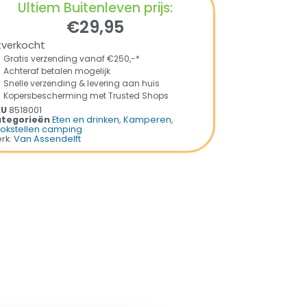
Ultiem Buitenleven prijs:
€
29,95
tverkocht
Gratis verzending vanaf €250,-*
Achteraf betalen mogelijk
Snelle verzending & levering aan huis
Kopersbescherming met Trusted Shops
KU
8518001
tegorieën
Eten en drinken
,
Kamperen
,
okstellen camping
rk:
Van Assendelft