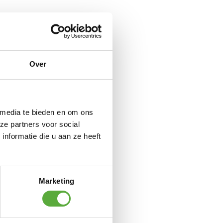
Over
 media te bieden en om ons
ze partners voor social
nformatie die u aan ze heeft
Marketing
ng met Trusted Shops