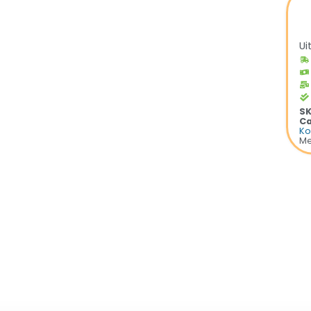
Ui
S
Ca
Ko
Me