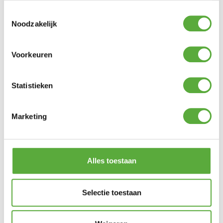
SKU
TL-0001-MT
Categorie
Tuinverlichting
Merk:
Zoluna
Toestemmingsselectie
Noodzakelijk
Merk
Zoluna
Kleur
Beige
Voorkeuren
Materiaal
Polycarbonaat-ABS
Lengte
Statistieken
11 cm
Hoogte
11 cm
Marketing
SKU
27 cm
EAN
8721325453228
Alles toestaan
Selectie toestaan
BIJPASSENDE ACCESSOIRES EN ALTERNATIEVE
PRODUCTEN