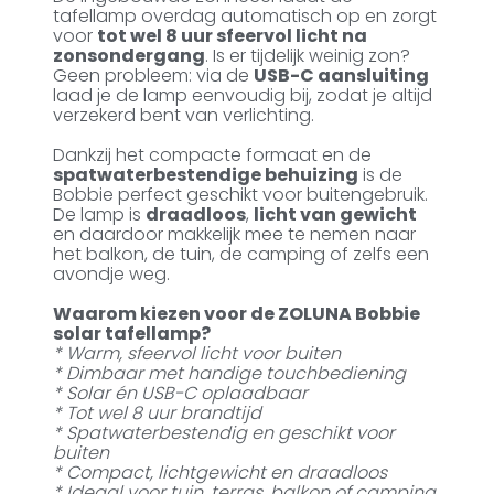
tafellamp overdag automatisch op en zorgt
voor
tot wel 8 uur sfeervol licht na
zonsondergang
. Is er tijdelijk weinig zon?
Geen probleem: via de
USB-C aansluiting
laad je de lamp eenvoudig bij, zodat je altijd
verzekerd bent van verlichting.
Dankzij het compacte formaat en de
spatwaterbestendige behuizing
is de
Bobbie perfect geschikt voor buitengebruik.
De lamp is
draadloos
,
licht van gewicht
en daardoor makkelijk mee te nemen naar
het balkon, de tuin, de camping of zelfs een
avondje weg.
Waarom kiezen voor de ZOLUNA Bobbie
solar tafellamp?
* Warm, sfeervol licht voor buiten
* Dimbaar met handige touchbediening
* Solar én USB-C oplaadbaar
* Tot wel 8 uur brandtijd
* Spatwaterbestendig en geschikt voor
buiten
* Compact, lichtgewicht en draadloos
* Ideaal voor tuin, terras, balkon of camping