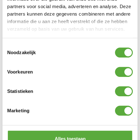
partners voor social media, adverteren en analyse. Deze
partners kunnen deze gegevens combineren met andere
informatie die u aan ze heeft verstrekt of die ze hebben
verzameld op basis van uw gebruik van hun services.
Toestemmingsselectie
Noodzakelijk
Voorkeuren
Ultiem Buitenleven prijs:
€
139,00
Gratis verzending vanaf €250,-*
Achteraf betalen mogelijk
Statistieken
Snelle verzending & levering aan huis
Kopersbescherming met Trusted Shops
Marketing
In winkelmand
Alles toestaan