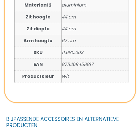
Materiaal 2
aluminium
Zit hoogte
44 cm
Zit diepte
44 cm
Arm hoogte
67 cm
SKU
11.680.003
EAN
8711268458817
Productkleur
Wit
BIJPASSENDE ACCESSOIRES EN ALTERNATIEVE
PRODUCTEN