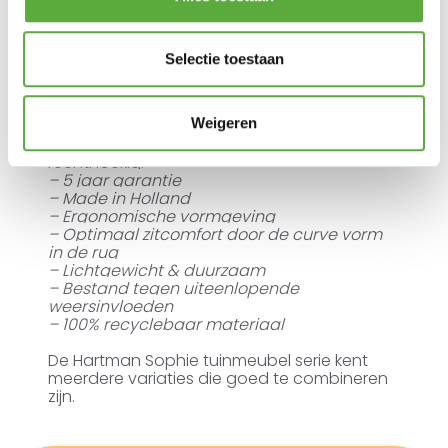
De Hartman Sophie Element Dining Tuinstoel
is een kuipstoel dat bestaat uit een
aluminium onderstel met daarop een kuip
van hoogwaardige kwaliteit kunststof.
Selectie toestaan
Dankzij het ontwerp, Curved Technology
wordt er een zeer comfortabele zit ervaren.
Niet alleen de zit is geweldig! De Sophie
Weigeren
Element kenmerkt zich door haar strakke
belijning. De aluminium poot is namelijk
rechthoekig.
– 5 jaar garantie
– Made in Holland
– Ergonomische vormgeving
– Optimaal zitcomfort door de curve vorm
in de rug
– Lichtgewicht & duurzaam
– Bestand tegen uiteenlopende
weersinvloeden
– 100% recyclebaar materiaal
De Hartman Sophie tuinmeubel serie kent
meerdere variaties die goed te combineren
zijn.