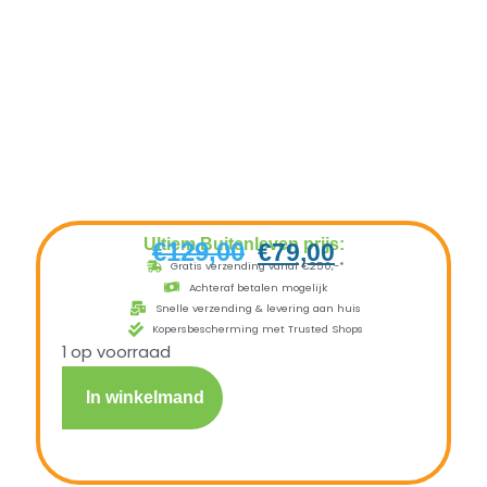
Ultiem Buitenleven prijs:
€
129,00
€
79,00
Gratis verzending vanaf €250,-*
Achteraf betalen mogelijk
Snelle verzending & levering aan huis
Kopersbescherming met Trusted Shops
1 op voorraad
In winkelmand