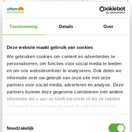
€
129,00
€
79,00
1 op voorraad
Toestemming
Details
Over
In winkelmand
Deze website maakt gebruik van cookies
Gratis verzending vanaf €250,-*
Achteraf betalen mogelijk
We gebruiken cookies om content en advertenties te
Snelle verzending & levering aan huis
personaliseren, om functies voor social media te bieden
Kopersbescherming met Trusted Shops
en om ons websiteverkeer te analyseren. Ook delen we
11.703.008
SKU
Dining stoelen
,
Sale
,
Tuinmeubelen Outlet
,
Categorieën
informatie over uw gebruik van onze site met onze
Tuinstoelen
Merk:
Hartman
partners voor social media, adverteren en analyse. Deze
partners kunnen deze gegevens combineren met andere
Hartman
Merk
informatie die u aan ze heeft verstrekt of die ze hebben
Zwart
verzameld op basis van uw gebruik van hun services.
Kleur
Aluminium
Materiaal
Toestemmingsselectie
Noodzakelijk
Kunststof
Materiaal 2