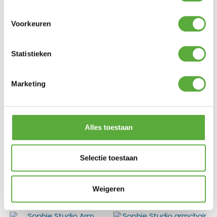
Aluminium
Frame
Voorkeuren
44 cm
Zit hoogte
11703008
SKU
Statistieken
8711268576290
EAN
Marketing
Carbon Black
Productkleur
Alles toestaan
Gratis verzending vanaf €250,-*
Selectie toestaan
Achteraf betalen mogelijk
Kopersbescherming met Trusted Shops
Weigeren
GERELATEERDE PRODUCTEN