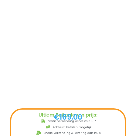
Ultiem Buitenleven prijs:
€
169,00
Gratis verzending vanaf €250,-*
Achteraf betalen mogelijk
Snelle verzending & levering aan huis