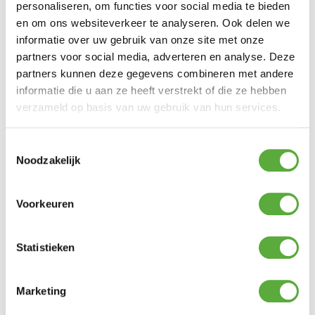
personaliseren, om functies voor social media te bieden
SKU
en om ons websiteverkeer te analyseren. Ook delen we
11.681.008
informatie over uw gebruik van onze site met onze
partners voor social media, adverteren en analyse. Deze
Productkleur
partners kunnen deze gegevens combineren met andere
Carbon Black
informatie die u aan ze heeft verstrekt of die ze hebben
verzameld op basis van uw gebruik van hun services.
EAN
8711268509434
Toestemmingsselectie
Noodzakelijk
Voorkeuren
BIJPASSENDE ACCESSOIRES EN ALTERNATIEVE
PRODUCTEN
Statistieken
Marketing
Hartman Sophie Studio
Hartman Sophie Studio