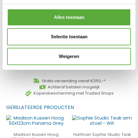
Arm tuinstoel – Curry
Arm tuinstoel – Italian
Yellow
Terra
€
169,00
€
169,00
Alles toestaan
Selectie toestaan
Hartman Sophie Studio
Arm tuinstoel – French
Weigeren
Green
€
169,00
Gratis verzending vanaf €250,-*
Achteraf betalen mogelijk
Kopersbescherming met Trusted Shops
GERELATEERDE PRODUCTEN
Madison Kussen Hoog
Hartman Sophie Studio Teak