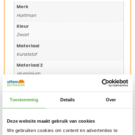
Merk
Hartman
Kleur
Zwart
Materiaal
Kunststof
Materiaal 2
aluminium
Zit hoogte
44 cm
Toestemming
Details
Over
Zit diepte
44 cm
Deze website maakt gebruik van cookies
Arm hoogte
We gebruiken cookies om content en advertenties te
67 cm