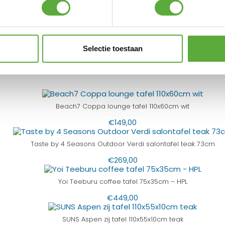
€
19,95
 Shops
Selectie toestaan
Beach7 Coppa lounge tafel 110x60cm wit
€
149,00
Taste by 4 Seasons Outdoor Verdi salontafel teak 73cm
€
269,00
Yoi Teeburu coffee tafel 75x35cm – HPL
€
449,00
SUNS Aspen zij tafel 110x55x10cm teak