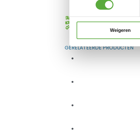
Gratis verzending vanaf €250,-*
Achteraf betalen mogelijk
Kopersbescherming met Trusted
Weigeren
GERELATEERDE PRODUCTEN