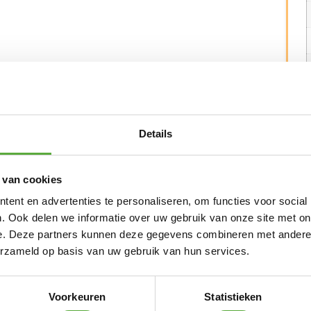
N ALTERNATIEVE PRODUCTEN
Details
4 Seasons Outdoor Teak Shield
 van cookies
€
29,95
ent en advertenties te personaliseren, om functies voor social
. Ook delen we informatie over uw gebruik van onze site met on
4 Seasons Outdoor Teak Protector
e. Deze partners kunnen deze gegevens combineren met andere i
erzameld op basis van uw gebruik van hun services.
€
29,95
4 Seasons Outdoor Teak Cleaner
Voorkeuren
Statistieken