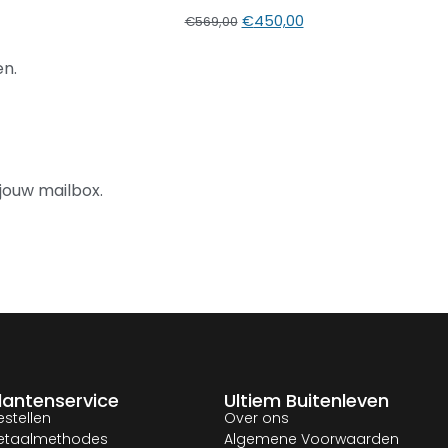
€
450,00
€
569,00
n.
jouw mailbox.
lantenservice
Ultiem Buitenleven
estellen
Over ons
etaalmethodes
Algemene Voorwaarden