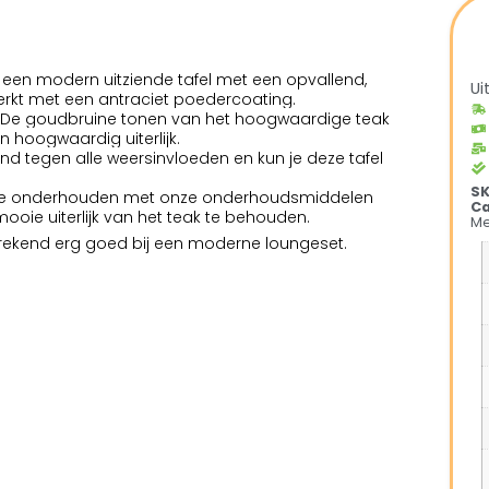
s een modern uitziende tafel met een opvallend,
Ui
erkt met een antraciet poedercoating.
ak. De goudbruine tonen van het hoogwaardige teak
en hoogwaardig uiterlijk.
nd tegen alle weersinvloeden en kun je deze tafel
S
g te onderhouden met onze onderhoudsmiddelen
Ca
oie uiterlijk van het teak te behouden.
Me
sprekend erg goed bij een moderne loungeset.