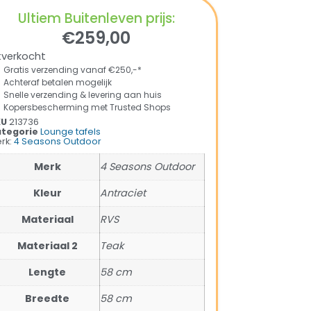
Ultiem Buitenleven prijs:
€
259,00
tverkocht
Gratis verzending vanaf €250,-*
Achteraf betalen mogelijk
Snelle verzending & levering aan huis
Kopersbescherming met Trusted Shops
KU
213736
tegorie
Lounge tafels
rk:
4 Seasons Outdoor
Merk
4 Seasons Outdoor
Kleur
Antraciet
Materiaal
RVS
Materiaal 2
Teak
Lengte
58 cm
Breedte
58 cm