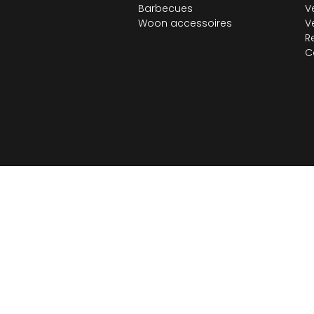
Barbecues
V
Woon accessoires
V
R
C