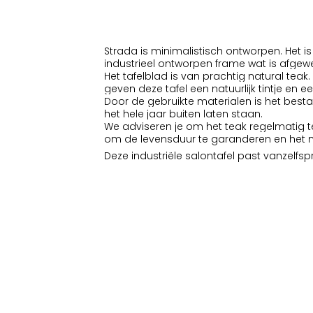
Strada is minimalistisch ontworpen. Het i
industrieel ontworpen frame wat is afgew
Het tafelblad is van prachtig natural te
geven deze tafel een natuurlijk tintje en e
Door de gebruikte materialen is het besta
het hele jaar buiten laten staan.
We adviseren je om het teak regelmati
om de levensduur te garanderen en het mo
Deze industriële salontafel past vanzelf