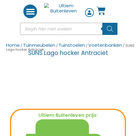
Woon accessoires
Home
Tuinmeubelen
Tuinstoelen
Voetenbanken
/
/
/
/ SUNS
Lago hocker Antraciet
SUNS Lago hocker Antraciet
Ultiem Buitenleven prijs:
€
199,00