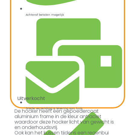
Achteraf betalen mogelijk
Uitverkocht
Snelle verzending & levering aan huis
De hocker heeft een gepoedercoat
aluminium frame in de kleur antraciet
waardoor deze hocker licht van gewicht is
en onderhoudsvrij.
Ook kan het kussen tijdens een regenbui