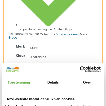
Kopersbescherming met Trusted Shops
SKU
10009.03.098.30
Categorie
Voetenbanken
Merk:
Breez
Merk
SUNS
Kleur
Antraciet
Materiaal
Aluminium
Breedte
80 cm
Toestemming
Details
Over
SKU
10009.03.098.30
Deze website maakt gebruik van cookies