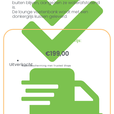
buiten blijven, aangezien ze waterafstotend
is.
De lounge voetenbank wordt met een
donkergrijs kussen geleverd.
Ultiem Buitenleven prijs:
€
199,00
Uitverkocht
Kopersbescherming met Trusted Shops