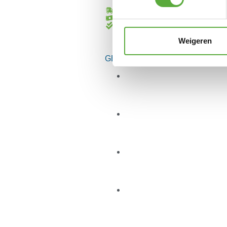
Gratis verzending vanaf €250,-*
Achteraf betalen mogelijk
Kopersbescherming met Trusted Sho
Weigeren
GERELATEERDE PRODUCTEN