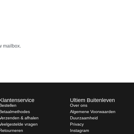
w mailbox.
Klantenservice
Ultiem Buitenleven
Bestellen
Over ons
Betaalmethodes
Algemene Voorwaarden
Verzenden & afhalen
Duurzaamheid
Veelgestelde vragen
Privacy
Retourneren
Instagram