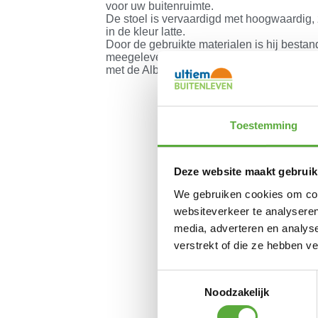
voor uw buitenruimte.
De stoel is vervaardigd met hoogwaardig,
in de kleur latte.
Door de gebruikte materialen is hij bes
meegeleverde kussens zorgen voor extra c
met de Albano dining tuinstoel.
Toestemming
Deze website maakt gebruik
We gebruiken cookies om cont
websiteverkeer te analyseren
media, adverteren en analys
verstrekt of die ze hebben v
Toestemmingsselectie
Noodzakelijk