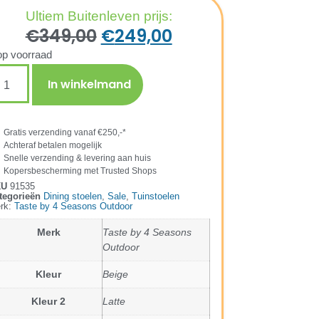
Ultiem Buitenleven prijs:
€
349,00
€
249,00
op voorraad
In winkelmand
Gratis verzending vanaf €250,-*
Achteraf betalen mogelijk
Snelle verzending & levering aan huis
Kopersbescherming met Trusted Shops
KU
91535
tegorieën
Dining stoelen
,
Sale
,
Tuinstoelen
rk:
Taste by 4 Seasons Outdoor
Merk
Taste by 4 Seasons
Outdoor
Kleur
Beige
Kleur 2
Latte