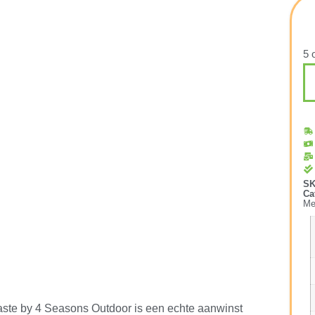
5 
S
Ca
Me
Taste by 4 Seasons Outdoor is een echte aanwinst