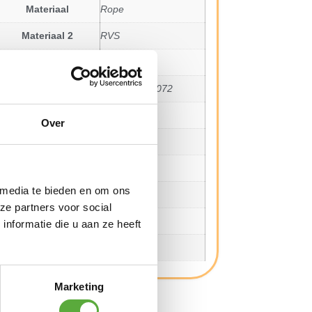
Materiaal
Rope
Materiaal 2
RVS
SKU
91535
EAN
8720087018072
Zit hoogte
49 cm
Over
Arm hoogte
66 cm
Breedte
63,5 cm
 media te bieden en om ons
Diepte
70 cm
ze partners voor social
Hoogte
86 cm
nformatie die u aan ze heeft
Zit diepte
56 cm
Marketing