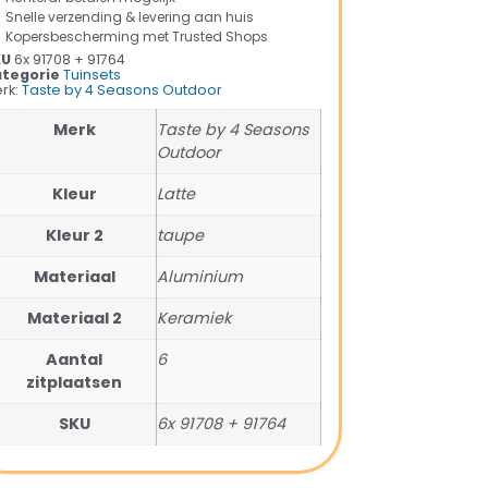
Snelle verzending & levering aan huis
Kopersbescherming met Trusted Shops
KU
6x 91708 + 91764
tegorie
Tuinsets
rk:
Taste by 4 Seasons Outdoor
Merk
Taste by 4 Seasons
Outdoor
Kleur
Latte
Kleur 2
taupe
Materiaal
Aluminium
Materiaal 2
Keramiek
Aantal
6
zitplaatsen
SKU
6x 91708 + 91764