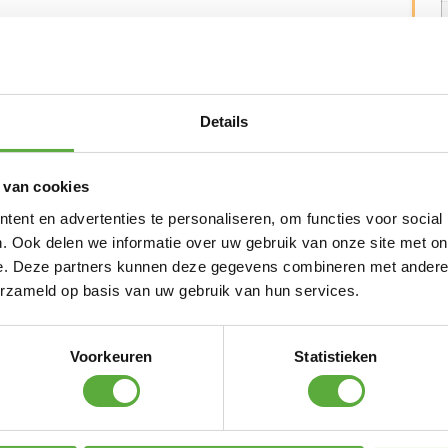
met kussen en hoofdsteun, zodat je meteen
 in een antraciet-kleur, perfect voor een rustige
Details
eden. Gepoedercoat aluminium en all-weather
en en temperatuurverschillen.
maat van 80 × 200 cm en een lage instap van
 van cookies
hoon te maken en ontworpen om lang mooi te
ent en advertenties te personaliseren, om functies voor social
5 jaar garantie.
. Ook delen we informatie over uw gebruik van onze site met on
e. Deze partners kunnen deze gegevens combineren met andere i
erzameld op basis van uw gebruik van hun services.
 Shops
Voorkeuren
Statistieken