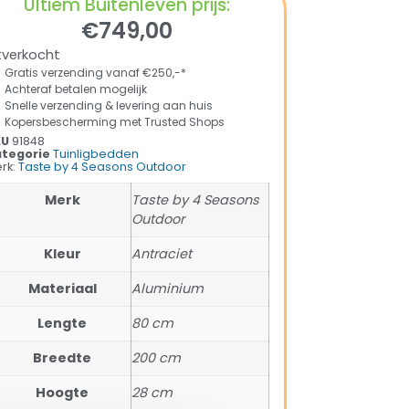
Ultiem Buitenleven prijs:
€
749,00
tverkocht
Gratis verzending vanaf €250,-*
Achteraf betalen mogelijk
Snelle verzending & levering aan huis
Kopersbescherming met Trusted Shops
KU
91848
tegorie
Tuinligbedden
rk:
Taste by 4 Seasons Outdoor
Merk
Taste by 4 Seasons
Outdoor
Kleur
Antraciet
Materiaal
Aluminium
Lengte
80 cm
Breedte
200 cm
Hoogte
28 cm