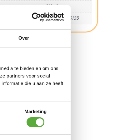
SKU
91848
EAN
8720087030135
Over
 media te bieden en om ons
ze partners voor social
nformatie die u aan ze heeft
Marketing