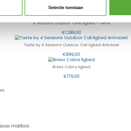
Selectie toestaan
YOI Kazoku ligbed – Bronze
€
799,00
4 Seasons Outdoor Tahiti ligbed – Terre
€
1.289,00
Taste by 4 Seasons Outdoor Cali ligbed Antraciet
€
899,00
Breez Cobra ligbed
€
179,00
n.
jouw mailbox.