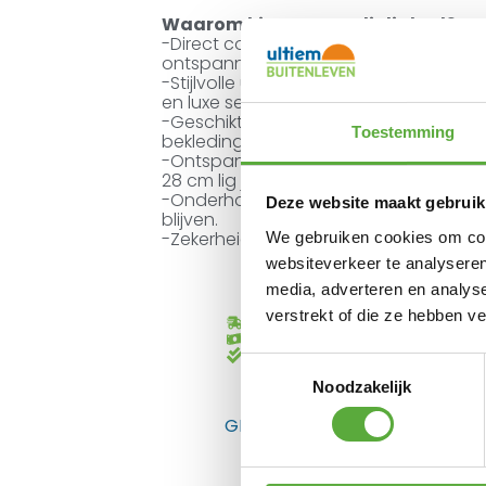
Waarom kiezen voor dit ligbed?
-Direct comfortabel. Wordt geleverd 
ontspannen ligt.
-Stijlvolle uitstraling. Aluminium frame
en luxe setting.
Toestemming
-Geschikt voor alle weersomstandigh
bekleding zijn bestand tegen zon, reg
-Ontspannen ligcomfort. Met een for
28 cm lig je stabiel en comfortabel.
Deze website maakt gebruik
-Onderhoudsvriendelijk. Makkelijk sc
We gebruiken cookies om cont
blijven.
-Zekerheid van kwaliteit. Geleverd met 
websiteverkeer te analyseren
media, adverteren en analys
verstrekt of die ze hebben v
Gratis verzending vanaf €250,-*
Achteraf betalen mogelijk
Toestemmingsselectie
Kopersbescherming met Trusted
Noodzakelijk
GERELATEERDE PRODUCTEN