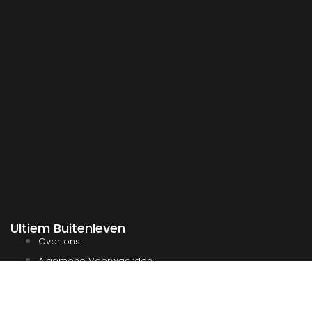
Ultiem Buitenleven
Over ons
Algemene Voorwaarden
Duurzaamheid
Privacy