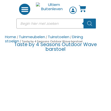
Woon accessoires
Home
Tuinmeubelen
Tuinstoelen
Dining
/
/
/
stoelen
/ Taste by 4 Seasons Outdoor Wave barstoel
Taste by 4 Seasons Outdoor Wave
barstoel