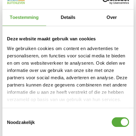
Kleur
Antraciet
Materiaal
RVS
Toestemming
Details
Over
Materiaal 2
Rope
Zit hoogte
Deze website maakt gebruik van cookies
75 cm
We gebruiken cookies om content en advertenties te
Zit diepte
38 cm
personaliseren, om functies voor social media te bieden
SKU
91016
en om ons websiteverkeer te analyseren. Ook delen we
informatie over uw gebruik van onze site met onze
partners voor social media, adverteren en analyse. Deze
partners kunnen deze gegevens combineren met andere
informatie die u aan ze heeft verstrekt of die ze hebben
verzameld op basis van uw gebruik van hun services.
Toestemmingsselectie
Noodzakelijk