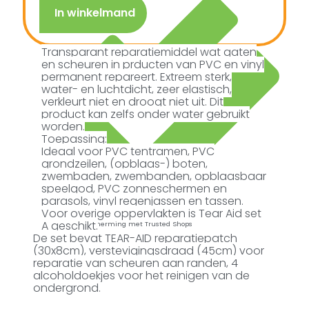
In winkelmand
Transparant reparatiemiddel wat gaten
en scheuren in prducten van PVC en vinyl
permanent repareert. Extreem sterk,
water- en luchtdicht, zeer elastisch,
verkleurt niet en droogt niet uit. Dit
product kan zelfs onder water gebruikt
worden.
Toepassing:
Ideaal voor PVC tentramen, PVC
grondzeilen, (opblaas-) boten,
zwembaden, zwembanden, opblaasbaar
speelgod, PVC zonneschermen en
parasols, vinyl regenjassen en tassen.
Voor overige oppervlakten is Tear Aid set
A geschikt.
Kopersbescherming met Trusted Shops
De set bevat TEAR-AID reparatiepatch
(30x8cm), verstevigingsdraad (45cm) voor
reparatie van scheuren aan randen, 4
alcoholdoekjes voor het reinigen van de
ondergrond.