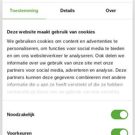
Toestemming
Details
Over
Deze website maakt gebruik van cookies
We gebruiken cookies om content en advertenties te
Kopersbescherming met Trusted Shops
personaliseren, om functies voor social media te bieden
SKU
5714001
Categorieën
Kamperen
,
Luchtbedden
,
Slaapartikelen
en om ons websiteverkeer te analyseren. Ook delen we
informatie over uw gebruik van onze site met onze
partners voor social media, adverteren en analyse. Deze
partners kunnen deze gegevens combineren met andere
informatie die u aan ze heeft verstrekt of die ze hebben
verzameld op basis van uw gebruik van hun services.
Toestemmingsselectie
Noodzakelijk
Voorkeuren