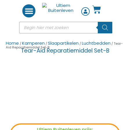
Woon accessoires
Home
Kamperen
Slaapartikelen
Luchtbedden
/
/
/
/ Tear-
Aid Reparatiemiddel Set-B
Tear-Aid Reparatiemiddel Set-B
Ultiem Buitenleven prijs: