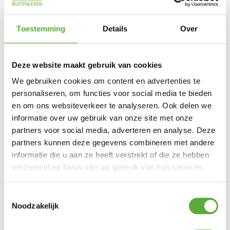
Toestemming
Details
Over
Deze website maakt gebruik van cookies
We gebruiken cookies om content en advertenties te
personaliseren, om functies voor social media te bieden
HARTMAN ROTA DUO BIJZETTAFEL
en om ons websiteverkeer te analyseren. Ook delen we
ZWART
informatie over uw gebruik van onze site met onze
partners voor social media, adverteren en analyse. Deze
€
229,00
Product bekijken
partners kunnen deze gegevens combineren met andere
informatie die u aan ze heeft verstrekt of die ze hebben
verzameld op basis van uw gebruik van hun services.
Toestemmingsselectie
Noodzakelijk