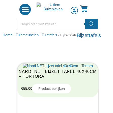
Woon accessoires
Bijzettafels
Home
Tuinmeubelen
Tuintafels
/
/
/ Bijzettafels
NARDI NET BIJZET TAFEL 40X40CM
– TORTORA
€
55,00
Product bekijken