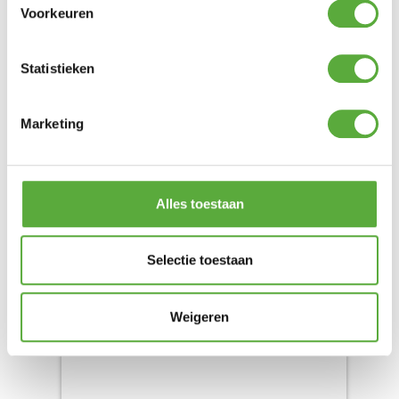
Voorkeuren
Statistieken
Marketing
DYLANO BIJZET TUINTAFEL
40X40XH49CM
Alles toestaan
€
199,00
Product bekijken
Selectie toestaan
Weigeren