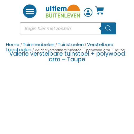
Woon accessoires
Home
Tuinmeubelen
Tuinstoelen
Verstelbare
/
/
/
tuinstoelen
/ Valerie verstelbare tuinstoel + polywood arm – Taupe
Valerie verstelbare tuinstoel + polywood
arm – Taupe