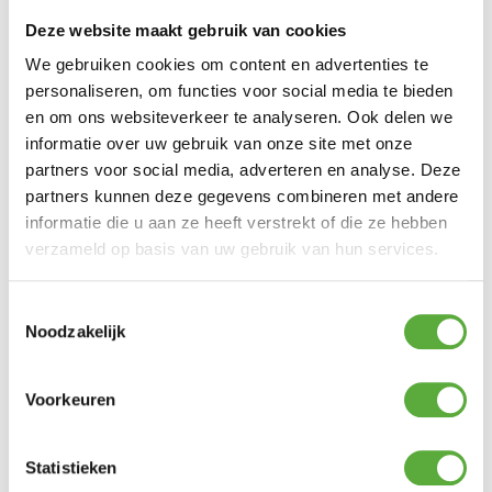
Deze website maakt gebruik van cookies
Ultiem Buitenleven prijs:
€
299,00
Gratis verzending vanaf €250,-*
We gebruiken cookies om content en advertenties te
Achteraf betalen mogelijk
personaliseren, om functies voor social media te bieden
Snelle verzending & levering aan huis
en om ons websiteverkeer te analyseren. Ook delen we
Kopersbescherming met Trusted Shops
informatie over uw gebruik van onze site met onze
Uitverkocht
partners voor social media, adverteren en analyse. Deze
Ontdek het ultieme comfort met deze luxe
partners kunnen deze gegevens combineren met andere
verstelbare Valerie tuinstoel
. Dankzij de
informatie die u aan ze heeft verstrekt of die ze hebben
slimme gasveerbediening verstel je de
rugleuning moeiteloos met één druk op de
verzameld op basis van uw gebruik van hun services.
knop. Of je nu rechtop wilt zitten aan tafel of
lekker wilt achteroverleunen in de zon – deze
stoel past zich aan jouw moment van
Toestemmingsselectie
ontspanning aan.
Noodzakelijk
Belangrijkste kenmerken
–
Traploos verstelbare rugleuning
–
Voorkeuren
eenvoudig te bedienen via een drukknop op
de armleuning
–
Gasveer systeem
onder de stoel voor een
soepele, duurzame werking
Statistieken
–
Volledig onderhoudsvrij aluminium frame