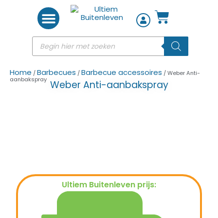
Woon accessoires
Home
Barbecues
Barbecue accessoires
/
/
/ Weber Anti-
aanbakspray
Weber Anti-aanbakspray
Ultiem Buitenleven prijs:
€
8,95