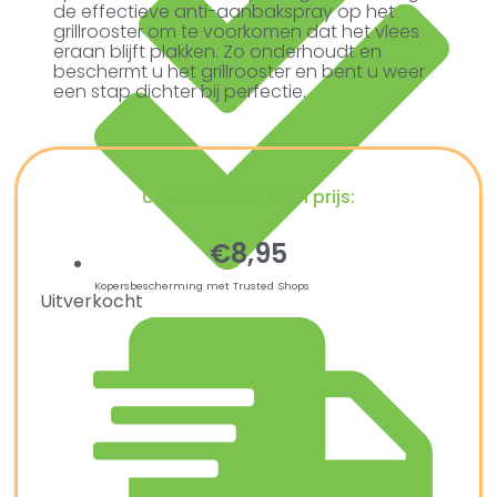
de effectieve anti-aanbakspray op het
grillrooster om te voorkomen dat het vlees
eraan blijft plakken. Zo onderhoudt en
beschermt u het grillrooster en bent u weer
een stap dichter bij perfectie.
Ultiem Buitenleven prijs:
€
8,95
Kopersbescherming met Trusted Shops
Uitverkocht