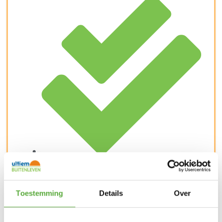
Kopersbescherming met Trusted Shops
SKU
17684
Categorieën
Barbecue accessoires
,
Barbecues
,
Weber accessoires
Merk:
Weber
Toestemming
Details
Over
Merk
Weber
SKU
17684