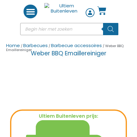
Woon accessoires
Home
Barbecues
Barbecue accessoires
/
/
/ Weber BBQ
Emaillereiniger
Weber BBQ Emaillereiniger
Ultiem Buitenleven prijs:
€
10,95