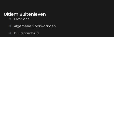
Ultiem Buitenleven
Over ons
Algemene Voorwaarden
Duurzaamheid
Privacy
Instagram
Facebook