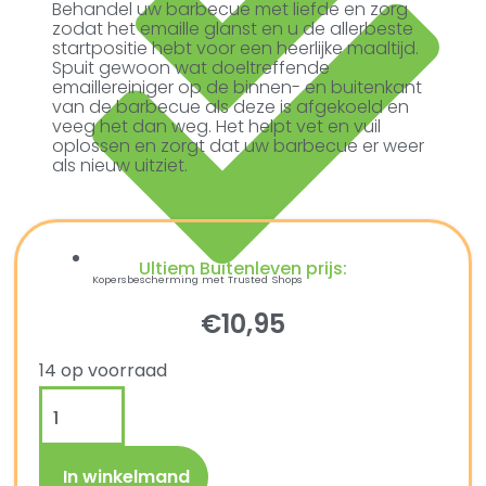
Behandel uw barbecue met liefde en zorg
zodat het emaille glanst en u de allerbeste
startpositie hebt voor een heerlijke maaltijd.
Spuit gewoon wat doeltreffende
emaillereiniger op de binnen- en buitenkant
van de barbecue als deze is afgekoeld en
veeg het dan weg. Het helpt vet en vuil
oplossen en zorgt dat uw barbecue er weer
als nieuw uitziet.
Ultiem Buitenleven prijs:
Kopersbescherming met Trusted Shops
€
10,95
14 op voorraad
In winkelmand