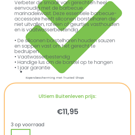
Verbeter de smaak van gerechten heel
eenvoudig met de barbecue
marinadekwast. Deze essentiële barbecue-
accessoire heeft siliconen borstelharen die
niet uitvallen, rafelen of geurtjes vasthouden
en is vaatwasserbestendig.
• De siliconen borstelharen houden sauzen
en sappen vast om het gerecht te
bedruipen
• Vaatwasserbestendig
• Handige lus om de borstel op te hangen
• 1 jaar garantie
Kopersbescherming met Trusted Shops
Ultiem Buitenleven prijs:
€
11,95
3 op voorraad