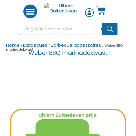
Woon accessoires
Home
Barbecues
Barbecue accessoires
/
/
/ Weber BBQ
marinadekwast
Weber BBQ marinadekwast
Ultiem Buitenleven prijs:
€
11,95