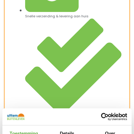
Snelle verzending & levering aan huis
Kopersbescherming met Trusted Shops
SKU
6319
Categorieën
Barbecue accessoires
,
Weber
accessoires
Merk:
Weber
Toestemming
Details
Over