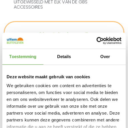
UITGEWISSELD MET ELK VAN DE GBS
ACCESSOIRES
Ultiem Buitenleven prijs:
€
99,95
1 op voorraad
Toestemming
Details
Over
In winkelmand
Deze website maakt gebruik van cookies
Gratis verzending vanaf €250,-*
We gebruiken cookies om content en advertenties te
Achteraf betalen mogelijk
personaliseren, om functies voor social media te bieden
Snelle verzending & levering aan huis
Kopersbescherming met Trusted Shops
en om ons websiteverkeer te analyseren. Ook delen we
SKU
8843
informatie over uw gebruik van onze site met onze
Categorieën
Barbecue accessoires
,
Weber
partners voor social media, adverteren en analyse. Deze
accessoires
Merk:
Weber
partners kunnen deze gegevens combineren met andere
informatie die u aan ze heeft verstrekt of die ze hebben
Merk
Weber