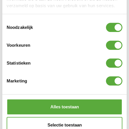
verzameld op basis van uw gebruik van hun services.
Materiaal
RVS
SKU
8843
Toestemmingsselectie
Noodzakelijk
EAN
077924030604
Voorkeuren
Statistieken
BIJPASSENDE ACCESSOIRES EN ALTERNATIEVE
PRODUCTEN
Marketing
Alles toestaan
Selectie toestaan