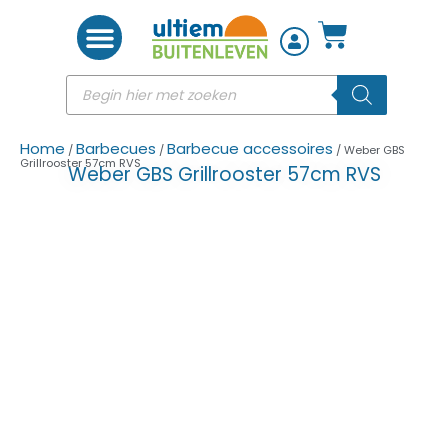
Woon accessoires
Home
Barbecues
Barbecue accessoires
/
/
/ Weber GBS
Grillrooster 57cm RVS
Weber GBS Grillrooster 57cm RVS