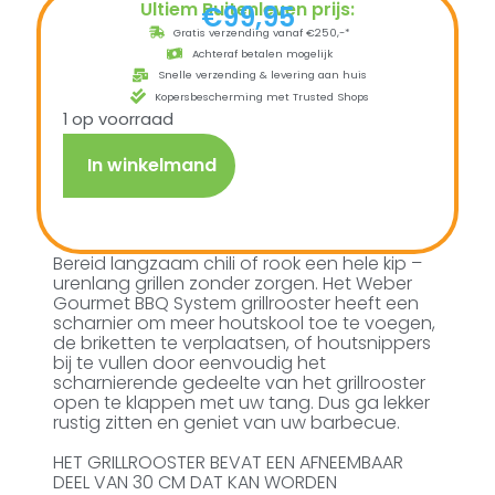
Ultiem Buitenleven prijs:
€
99,95
Gratis verzending vanaf €250,-*
Achteraf betalen mogelijk
Snelle verzending & levering aan huis
Kopersbescherming met Trusted Shops
1 op voorraad
In winkelmand
Bereid langzaam chili of rook een hele kip –
urenlang grillen zonder zorgen. Het Weber
Gourmet BBQ System grillrooster heeft een
scharnier om meer houtskool toe te voegen,
de briketten te verplaatsen, of houtsnippers
bij te vullen door eenvoudig het
scharnierende gedeelte van het grillrooster
open te klappen met uw tang. Dus ga lekker
rustig zitten en geniet van uw barbecue.
HET GRILLROOSTER BEVAT EEN AFNEEMBAAR
DEEL VAN 30 CM DAT KAN WORDEN