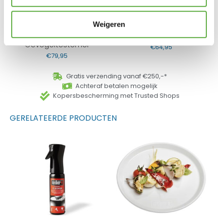
Weigeren
Weber GBS
Weber Sear Grate
Gevogeltestomer
€
64,95
€
79,95
Gratis verzending vanaf €250,-*
Achteraf betalen mogelijk
Kopersbescherming met Trusted Shops
GERELATEERDE PRODUCTEN