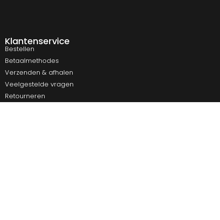
Klantenservice
Bestellen
Betaalmethodes
Verzenden & afhalen
Veelgestelde vragen
Retourneren
Contact