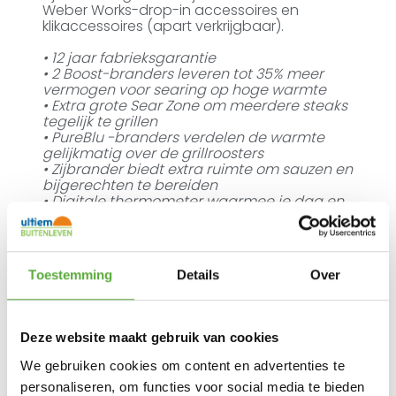
Weber Works-drop-in accessoires en
klikaccessoires (apart verkrijgbaar).
• 12 jaar fabrieksgarantie
• 2 Boost-branders leveren tot 35% meer
vermogen voor searing op hoge warmte
• Extra grote Sear Zone om meerdere steaks
tegelijk te grillen
• PureBlu -branders verdelen de warmte
gelijkmatig over de grillroosters
• Zijbrander biedt extra ruimte om sauzen en
bijgerechten te bereiden
• Digitale thermometer waarmee je dag en
nacht de exacte temperatuur ziet
• Weber Works-zijrails voor klikaccessoires,
apart verkrijgbaar
• Weber Works-zijtafel biedt ruimte aan
Toestemming
Details
Over
drop-in accessoires (apart verkrijgbaar)
BARBECUESPECIFICATIES:
-Total kW 17.88
Deze website maakt gebruik van cookies
-Zijbrander: kW 3.52
-Afmetingen – deksel open (centimeters)
We gebruiken cookies om content en advertenties te
160cm H x 156cm B x 77.50cm D
personaliseren, om functies voor social media te bieden
-Afmetingen – deksel dicht (centimeters)