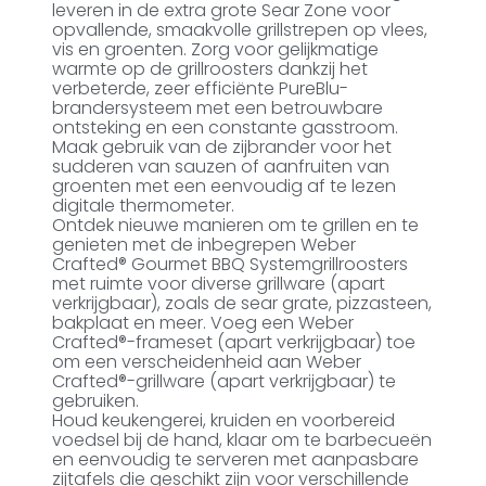
leveren in de extra grote Sear Zone voor
opvallende, smaakvolle grillstrepen op vlees,
vis en groenten. Zorg voor gelijkmatige
warmte op de grillroosters dankzij het
verbeterde, zeer efficiënte PureBlu-
brandersysteem met een betrouwbare
ontsteking en een constante gasstroom.
Maak gebruik van de zijbrander voor het
sudderen van sauzen of aanfruiten van
groenten met een eenvoudig af te lezen
digitale thermometer.
Ontdek nieuwe manieren om te grillen en te
genieten met de inbegrepen Weber
Crafted® Gourmet BBQ Systemgrillroosters
met ruimte voor diverse grillware (apart
verkrijgbaar), zoals de sear grate, pizzasteen,
bakplaat en meer. Voeg een Weber
Crafted®-frameset (apart verkrijgbaar) toe
om een verscheidenheid aan Weber
Crafted®-grillware (apart verkrijgbaar) te
gebruiken.
Houd keukengerei, kruiden en voorbereid
voedsel bij de hand, klaar om te barbecueën
en eenvoudig te serveren met aanpasbare
zijtafels die geschikt zijn voor verschillende