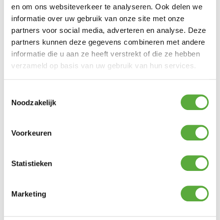
122cm H x 156cm B x 68.50cm D
en om ons websiteverkeer te analyseren. Ook delen we
-Primair grilloppervlak (centimeters) 3310cm2
informatie over uw gebruik van onze site met onze
-Oppervlak warmhoudrek (centimeters)
partners voor social media, adverteren en analyse. Deze
823cm2
-Totaal grilloppervlak (centimeters) 4133cm2
partners kunnen deze gegevens combineren met andere
-Gewicht (kg) 66.00
informatie die u aan ze heeft verstrekt of die ze hebben
-Roestvrijstalen branders:3
verzameld op basis van uw gebruik van hun services.
-Soort brandstof: Propaan/butaan
(NAVULBARE GASFLES APART VERKRIJGBAAR)
-Werkbladen: 2
Toestemmingsselectie
-Grillroosters: Porselein geëmailleerde,
gietijzeren grillroosters
Noodzakelijk
-Zwenkwielen: 2
-Vergrendelbare zwenkwielen: 2
-Gereedschapshaken: 4
Voorkeuren
-Battery type: 1 AA, 2 AAA
Statistieken
Ultiem Buitenleven prijs:
Marketing
€
1.399,00
1 op voorraad