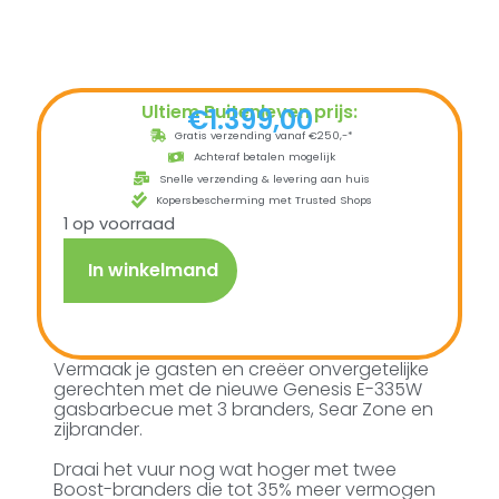
Ultiem Buitenleven prijs:
€
1.399,00
Gratis verzending vanaf €250,-*
Achteraf betalen mogelijk
Snelle verzending & levering aan huis
Kopersbescherming met Trusted Shops
1 op voorraad
In winkelmand
Vermaak je gasten en creëer onvergetelijke
gerechten met de nieuwe Genesis E-335W
gasbarbecue met 3 branders, Sear Zone en
zijbrander.
Draai het vuur nog wat hoger met twee
Boost-branders die tot 35% meer vermogen