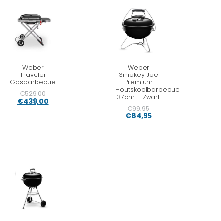
Weber
Weber
Traveler
Smokey Joe
Gasbarbecue
Premium
Houtskoolbarbecue
€
529,00
37cm – Zwart
€
439,00
€
99,95
€
84,95