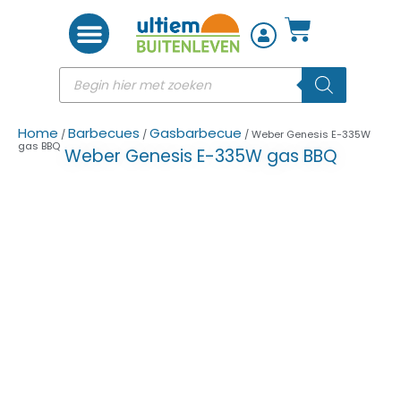
Woon accessoires
Home
Barbecues
Gasbarbecue
/
/
/ Weber Genesis E-335W
gas BBQ
Weber Genesis E-335W gas BBQ