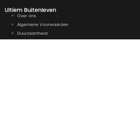
Ultiem Buitenleven
Over ons
Algemene Voorwaarden
Duurzaamheid
Privacy
Instagram
Facebook