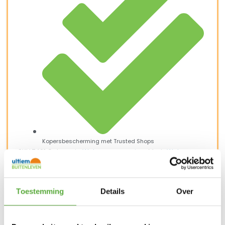
Kopersbescherming met Trusted Shops
SKU
7401
Categorie
Weber accessoires
Merk:
Weber
Merk
Weber
SKU
Toestemming
Details
Over
7401
EAN
077924068645