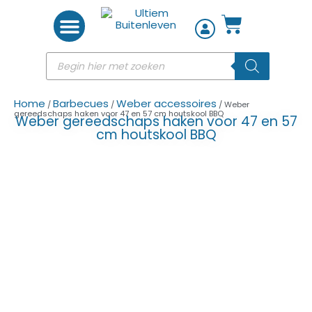
Woon accessoires
Home
Barbecues
Weber accessoires
/
/
/ Weber
gereedschaps haken voor 47 en 57 cm houtskool BBQ
Weber gereedschaps haken voor 47 en 57
cm houtskool BBQ