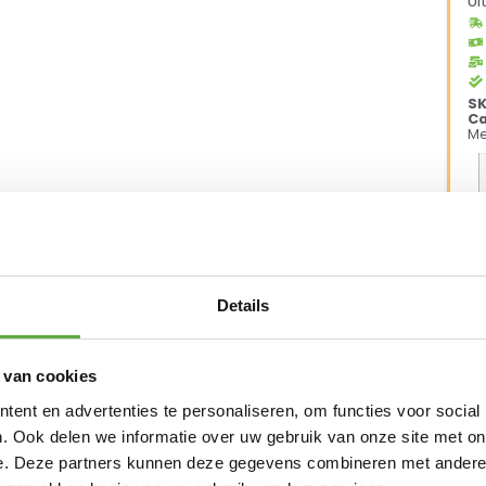
Ui
S
Ca
Me
Details
vanaf €250,-*
Achteraf betalen mogelijk
Kopersbeschermi
 van cookies
ent en advertenties te personaliseren, om functies voor social
. Ook delen we informatie over uw gebruik van onze site met on
e. Deze partners kunnen deze gegevens combineren met andere i