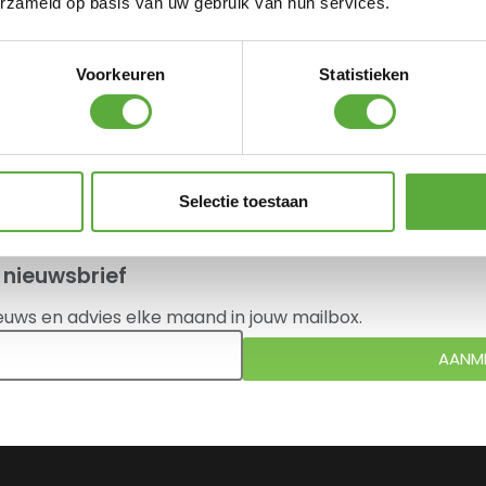
erzameld op basis van uw gebruik van hun services.
Weber BBQ Afdekhoes Ø47
Cobb Aluminium Wegwerp
cm
Kom
€
34,95
€
21,95
Voorkeuren
Statistieken
 bekeken.
Selectie toestaan
 nieuwsbrief
euws en advies elke maand in jouw mailbox.
AANM