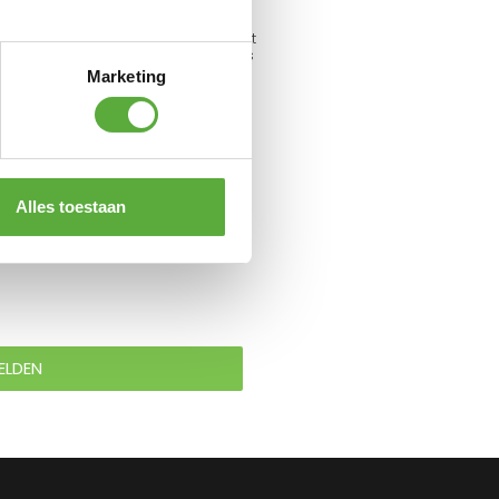
Weber Bakplaat Gourmet
BBQ System Grillroosters
Marketing
€
64,95
Alles toestaan
ELDEN