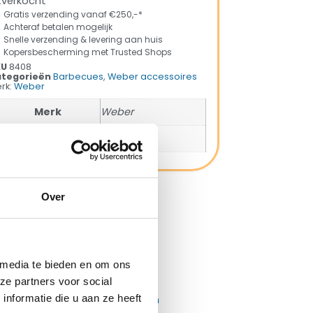
tverkocht
Gratis verzending vanaf €250,-*
Achteraf betalen mogelijk
Snelle verzending & levering aan huis
Kopersbescherming met Trusted Shops
KU
8408
tegorieën
Barbecues
,
Weber accessoires
rk:
Weber
Merk
Weber
SKU
8408
Over
ng met Trusted Shops
 media te bieden en om ons
ze partners voor social
nformatie die u aan ze heeft