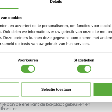
Details
 van cookies
ent en advertenties te personaliseren, om functies voor social
. Ook delen we informatie over uw gebruik van onze site met on
e. Deze partners kunnen deze gegevens combineren met andere i
erzameld op basis van uw gebruik van hun services.
Voorkeuren
Statistieken
en bakplaat voor je Weber Q-barbecue.
Selectie toestaan
ailleerd gietijzer heeft een anti-aanbaklaag
kken eieren, bacon, smashed burgers,
lt de warmte gelijkmatig over het oppervlak
un je aan de ene kant de bakplaat gebruiken en
llrooster.