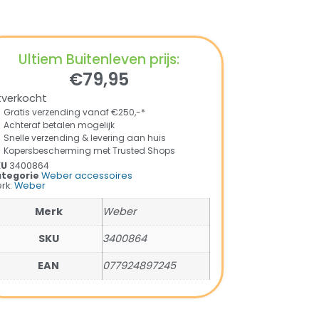
Ultiem Buitenleven prijs:
€
79,95
tverkocht
Gratis verzending vanaf €250,-*
Achteraf betalen mogelijk
Snelle verzending & levering aan huis
Kopersbescherming met Trusted Shops
KU
3400864
tegorie
Weber accessoires
rk:
Weber
Merk
Weber
SKU
3400864
EAN
077924897245