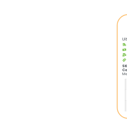
Ui
S
Ca
Me