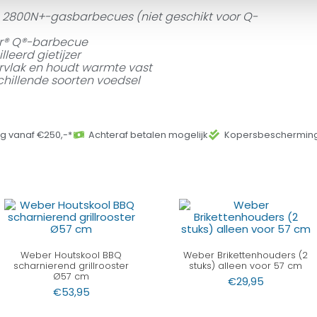
Q 2800N+-gasbarbecues (niet geschikt voor Q-
er® Q®-barbecue
eerd gietijzer
rvlak en houdt warmte vast
chillende soorten voedsel
ng vanaf €250,-*
Achteraf betalen mogelijk
Kopersbescherming
Weber Houtskool BBQ
Weber Brikettenhouders (2
scharnierend grillrooster
stuks) alleen voor 57 cm
Ø57 cm
€
29,95
€
53,95