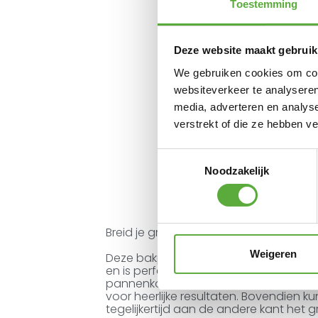
Toestemming
Deze website maakt gebruik
We gebruiken cookies om cont
websiteverkeer te analyseren
media, adverteren en analys
verstrekt of die ze hebben v
Toestemmingsselectie
Noodzakelijk
Breid je grillmogelijkheden uit met e
Weigeren
Deze bakplaat van met porselein geëm
en is perfect voor gerechten als geba
pannenkoeken, vis en meer. Hij verdee
voor heerlijke resultaten. Bovendien k
tegelijkertijd aan de andere kant het gri