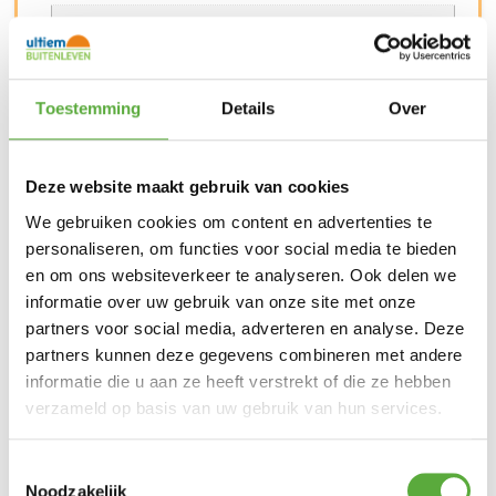
Merk
Weber
SKU
Toestemming
Details
Over
6483
Deze website maakt gebruik van cookies
We gebruiken cookies om content en advertenties te
personaliseren, om functies voor social media te bieden
en om ons websiteverkeer te analyseren. Ook delen we
Gratis verzending vanaf €250,-*
informatie over uw gebruik van onze site met onze
Achteraf betalen mogelijk
partners voor social media, adverteren en analyse. Deze
Kopersbescherming met Trusted Shops
partners kunnen deze gegevens combineren met andere
GERELATEERDE PRODUCTEN
informatie die u aan ze heeft verstrekt of die ze hebben
verzameld op basis van uw gebruik van hun services.
Toestemmingsselectie
Weber Style Vleesmesset
Noodzakelijk