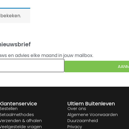
 bekeken.
nieuwsbrief
uws en advies elke maand in jouw mailbox.
AANM
Klantenservice
Ultiem Buitenleven
Bestellen
Over ons
Betaalmethodes
Algemene Voorwaarden
Verzenden & afhalen
Duurzaamheid
Veelgestelde vragen
Privacy