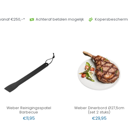
vanaf €250,-*
Achteraf betalen mogelijk
Kopersbeschermi
Weber Reinigingsspatel
Weber Dinerbord Ø27,5cm
Barbecue
(set 2 stuks)
€
11,95
€
29,95