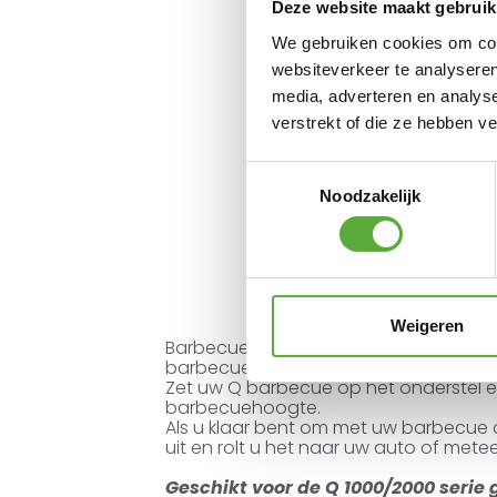
Deze website maakt gebruik
We gebruiken cookies om cont
websiteverkeer te analyseren
media, adverteren en analys
verstrekt of die ze hebben v
Toestemmingsselectie
Noodzakelijk
Weigeren
Barbecue ook in het park. Het draag
barbecueën net zo gemakkelijk te ma
Zet uw Q barbecue op het onderstel e
barbecuehoogte.
Als u klaar bent om met uw barbecue 
uit en rolt u het naar uw auto of metee
Geschikt voor de Q 1000/2000 seri