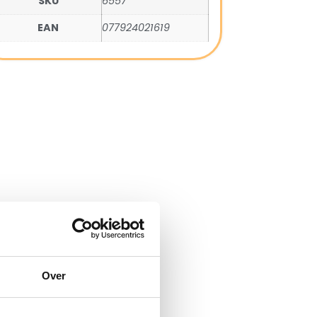
SKU
6557
EAN
077924021619
Over