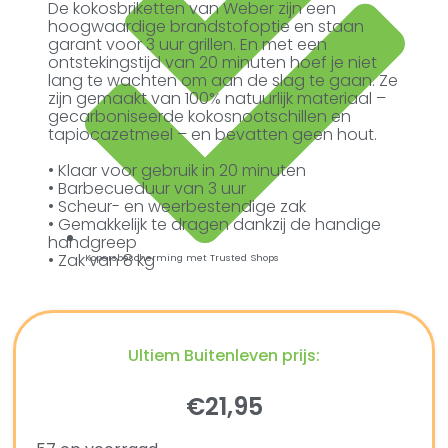
De kokosbriketten van Weber zijn een
hoogwaardige brandstofoptie en staan
garant voor 3 uur grillen. En met een
ontstekingstijd van 20 minuten hoef je niet
lang te wachten om aan de slag te gaan. Ze
zijn gemaakt van 100% natuurlijk materiaal –
gecarboniseerde kokosnootschillen en
tapiocazetmeel – en bevatten geen hout.
• Klaar voor gebruik in 20 minuten
• Barbecueduur van 3 uur
• Scheur- en weerbestendige zak
• Gemakkelijk te dragen dankzij de handige
handgreep
• Zak van 8 kg
Kopersbescherming met Trusted Shops
Ultiem Buitenleven prijs:
€
21,95