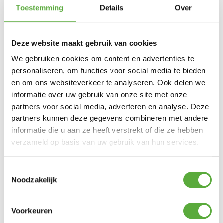
SKU
18402
Categorieën
Barbecue accessoires
,
Weber
Toestemming
Details
Over
accessoires
Merk:
Weber
Merk
Weber
Deze website maakt gebruik van cookies
SKU
18402
We gebruiken cookies om content en advertenties te
EAN
077924186523
personaliseren, om functies voor social media te bieden
en om ons websiteverkeer te analyseren. Ook delen we
informatie over uw gebruik van onze site met onze
partners voor social media, adverteren en analyse. Deze
partners kunnen deze gegevens combineren met andere
informatie die u aan ze heeft verstrekt of die ze hebben
verzameld op basis van uw gebruik van hun services.
Toestemmingsselectie
Noodzakelijk
Voorkeuren