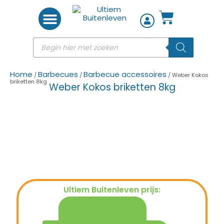
Woon accessoires
Home
Barbecues
Barbecue accessoires
/
/
/ Weber Kokos
briketten 8kg
Weber Kokos briketten 8kg
Ultiem Buitenleven prijs:
€
21,95