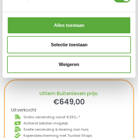
Afmetingen verpakking 54 x 100 x 78
Gewicht (Kg) 48
Garantie (jaar)
Garantie deksel en ketel 10
Alles toestaan
One-Touch® reinigingssysteem 10
Houtskoolrooster 2
Grillroosters 2
Garantie op overige onderdelen 2
Selectie toestaan
Ontsteking 3
Thermoplast/thermogeharde tabel
(exclusief vervagen) 10
Weigeren
Ultiem Buitenleven prijs:
€
649,00
Uitverkocht
Gratis verzending vanaf €250,-*
Achteraf betalen mogelijk
Snelle verzending & levering aan huis
Kopersbescherming met Trusted Shops