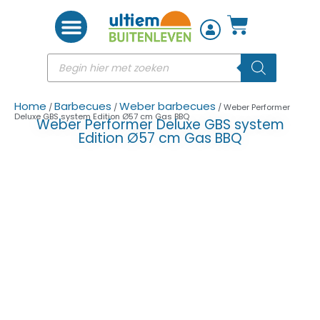
Woon accessoires
Home
Barbecues
Weber barbecues
/
/
/ Weber Performer
Deluxe GBS system Edition Ø57 cm Gas BBQ
Weber Performer Deluxe GBS system
Edition Ø57 cm Gas BBQ