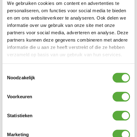
Ultiem Buitenleven prijs:
€
649,00
We gebruiken cookies om content en advertenties te
Gratis verzending vanaf €250,-*
personaliseren, om functies voor social media te bieden
Achteraf betalen mogelijk
en om ons websiteverkeer te analyseren. Ook delen we
Snelle verzending & levering aan huis
informatie over uw gebruik van onze site met onze
Kopersbescherming met Trusted Shops
Uitverkocht
partners voor social media, adverteren en analyse. Deze
partners kunnen deze gegevens combineren met andere
Dit is de meest luxueuze uitvoering van de
informatie die u aan ze heeft verstrekt of die ze hebben
houtskoolbarbecues. De Weber Performer
verzameld op basis van uw gebruik van hun services.
Deluxe is voorzien van een
gasontstekingssysteem. Nooit meer vieze
handen, één druk op de knop van de
Toestemmingsselectie
gasontsteking en uw briketten worden
aangestoken. Inclusief Gourmet BBQ
Noodzakelijk
System Sear Grate.
Kleur Black
Brandstof Houtskool
Voorkeuren
Grilloppervlak (cm) ø 54.5
Gereedschapshaken 3
Dekselgreep met hitteschild 1
Scheurvaste en weerbestendige wielen 2
Statistieken
Wielen met stopfunctie 2
Productafmetingen
Product afmetingen (cm) 102 x 126 x 72
Marketing