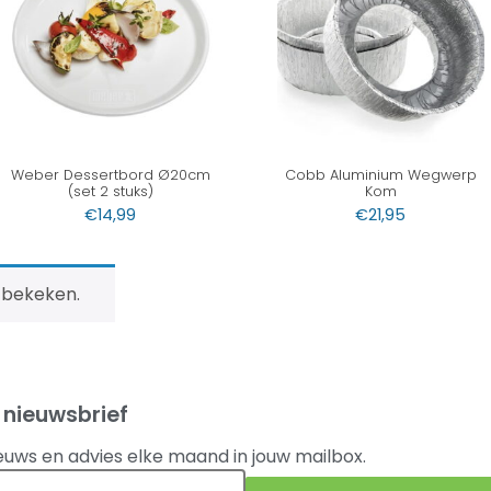
Weber Dessertbord Ø20cm
Cobb Aluminium Wegwerp
(set 2 stuks)
Kom
€
14,99
€
21,95
 bekeken.
 nieuwsbrief
euws en advies elke maand in jouw mailbox.