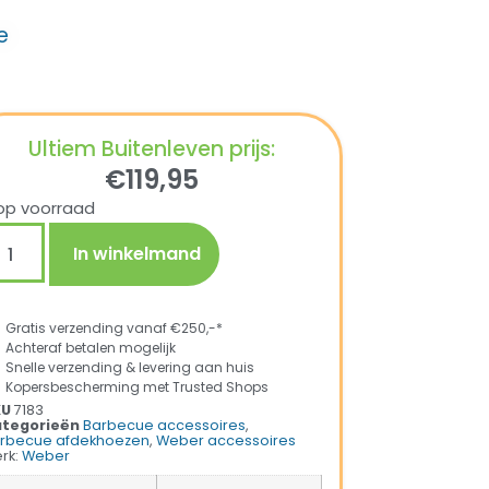
e
Ultiem Buitenleven prijs:
€
119,95
op voorraad
In winkelmand
Gratis verzending vanaf €250,-*
Achteraf betalen mogelijk
Snelle verzending & levering aan huis
Kopersbescherming met Trusted Shops
KU
7183
tegorieën
Barbecue accessoires
,
rbecue afdekhoezen
,
Weber accessoires
rk:
Weber