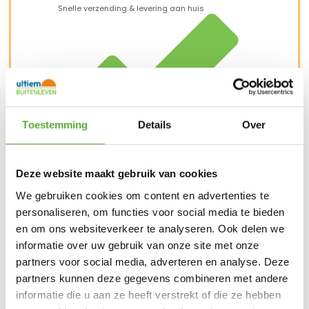
Snelle verzending & levering aan huis
Toestemming
Details
Over
Deze website maakt gebruik van cookies
We gebruiken cookies om content en advertenties te
personaliseren, om functies voor social media te bieden
en om ons websiteverkeer te analyseren. Ook delen we
informatie over uw gebruik van onze site met onze
Kopersbescherming met Trusted Shops
SKU
17882
Categorieën
Barbecue accessoires
,
partners voor social media, adverteren en analyse. Deze
Barbecues
,
Weber accessoires
Merk:
Weber
partners kunnen deze gegevens combineren met andere
Merk
informatie die u aan ze heeft verstrekt of die ze hebben
Weber