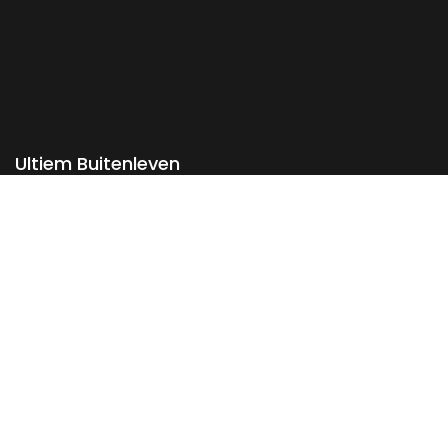
Ultiem Buitenleven
Over ons
Algemene Voorwaarden
Duurzaamheid
Privacy
Instagram
Facebook