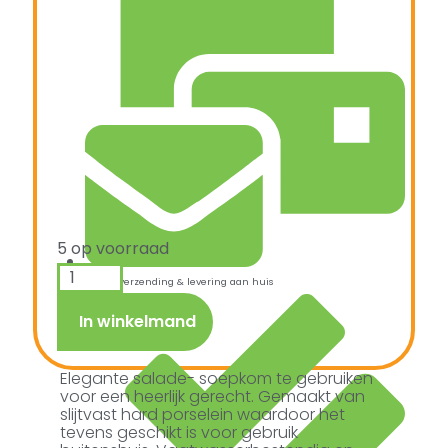
5 op voorraad
Snelle verzending & levering aan huis
In winkelmand
Elegante salade- soepkom te gebruiken
voor een heerlijk gerecht. Gemaakt van
slijtvast hard porselein waardoor het
tevens geschikt is voor gebruik