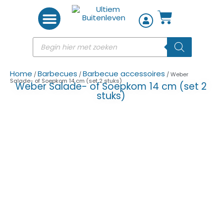
Woon accessoires
Home
Barbecues
Barbecue accessoires
/
/
/ Weber
Salade- of Soepkom 14 cm (set 2 stuks)
Weber Salade- of Soepkom 14 cm (set 2
stuks)