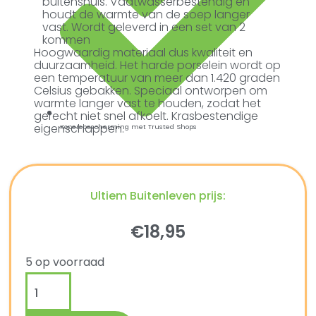
buitenshuis. Vaatwasserbestendig en
houdt de warmte van de soep langer
vast. Wordt geleverd in een set van 2
kommen
Hoogwaardig materiaal dus kwaliteit en
duurzaamheid. Het harde porselein wordt op
een temperatuur van meer dan 1.420 graden
Celsius gebakken. Speciaal ontworpen om
warmte langer vast te houden, zodat het
gerecht niet snel afkoelt. Krasbestendige
eigenschappen.
Kopersbescherming met Trusted Shops
Ultiem Buitenleven prijs:
€
18,95
5 op voorraad