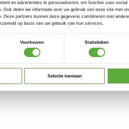
ent en advertenties te personaliseren, om functies voor social
. Ook delen we informatie over uw gebruik van onze site met on
Weber iGrilll Mini BBQ Thermometer
e. Deze partners kunnen deze gegevens combineren met andere i
€
59,95
€
84,95
erzameld op basis van uw gebruik van hun services.
Weber Bakplaat voor Q300/3000 serie gas barbecues
€
84,95
Voorkeuren
Statistieken
Weber iGrilll Pro Vleessensor
€
19,95
Weber Presenteerschaal 40x22cm
Selectie toestaan
€
49,99