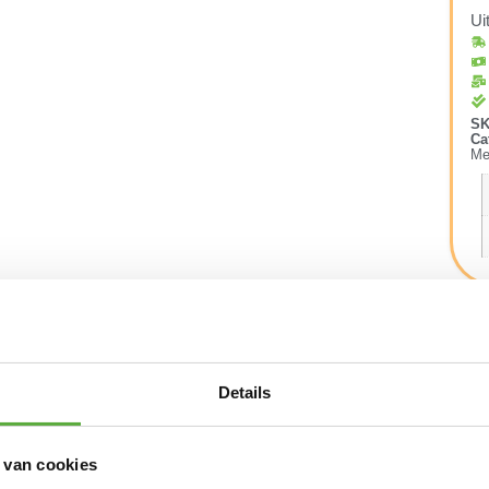
Ui
S
Ca
Me
Details
ps
 van cookies