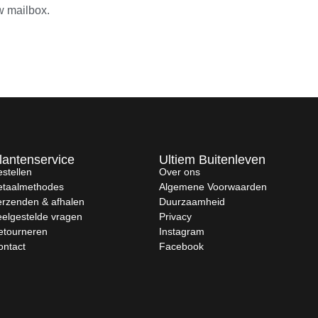
w mailbox.
lantenservice
Ultiem Buitenleven
stellen
Over ons
etaalmethodes
Algemene Voorwaarden
erzenden & afhalen
Duurzaamheid
eelgestelde vragen
Privacy
etourneren
Instagram
ontact
Facebook