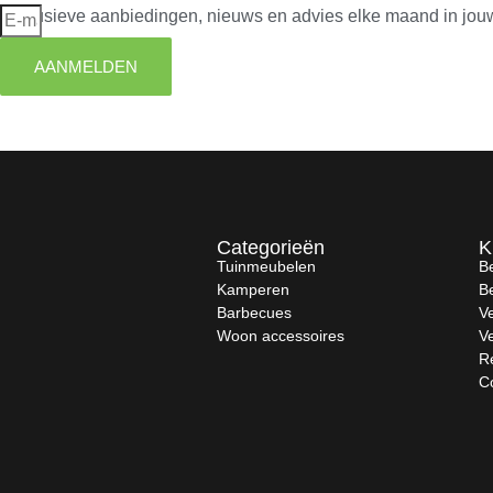
Exclusieve aanbiedingen, nieuws en advies elke maand in jou
AANMELDEN
Categorieën
K
Tuinmeubelen
Be
Kamperen
B
Barbecues
V
Woon accessoires
V
R
C