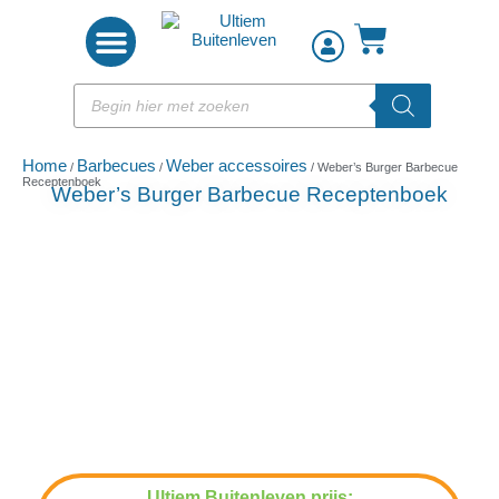
Woon accessoires
Home
Barbecues
Weber accessoires
/
/
/ Weber’s Burger Barbecue
Receptenboek
Weber’s Burger Barbecue Receptenboek
Ultiem Buitenleven prijs: