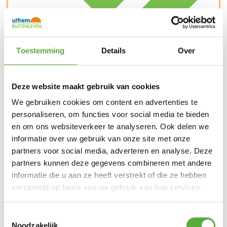
Toestemming
Details
Over
Deze website maakt gebruik van cookies
Kopersbescherming met Trusted Shops
We gebruiken cookies om content en advertenties te
SKU
823757
Categorieën
Barbecues
,
Weber accessoires
Merk:
personaliseren, om functies voor social media te bieden
Weber
en om ons websiteverkeer te analyseren. Ook delen we
Merk
Weber
informatie over uw gebruik van onze site met onze
partners voor social media, adverteren en analyse. Deze
SKU
823757
partners kunnen deze gegevens combineren met andere
informatie die u aan ze heeft verstrekt of die ze hebben
verzameld op basis van uw gebruik van hun services.
Toestemmingsselectie
Noodzakelijk