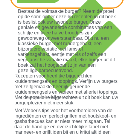
Bestaat de volmaakte burger? Neem de proef
op de som: onder deze 66 recepten in dit boek
is beslist ook uw favoriete burger. Onze
geniale en gevarieerde combinaties van een
schijfje en twee halve broodjes zijn
gewoonweg onweerstaanbaar. Of u nu een
klassieke burger met rundergehakt, een
bijzondere variatie met lams-of
varkensgehakt, eentje met vis of zelfs een
vegetarische variatie maakt, elke burger uit dit
boek zal het hoogtepunt zijn van een
gezellige barbecueavond.
Recepten voor heerlijke bijgerechten,
kruidenmengsels en toppings. Verfijn uw burgers
met zelfgemaakte heerlijk geurende
kruidenmengsels en varieer met allerlei toppings.
Met de populaire bijgerechten uit dit boek kan uw
Kopersbescherming met Trusted Shops
burgerplezier niet meer stuk.
Met Weber's tips voor het voorbereiden van de
ingrediënten en perfect grillen met houtskool- en
gasbarbecues kan er niets meer misgaan. Tel
daar de handige en overzichtelijke tabel met
marineer- en grilltijden bij en u krijgt altijd een