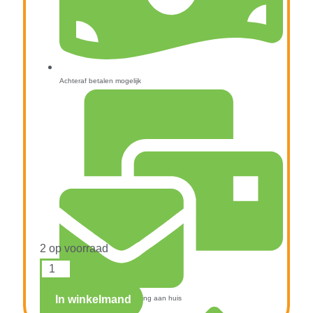
Achteraf betalen mogelijk
2 op voorraad
In winkelmand
Snelle verzending & levering aan huis