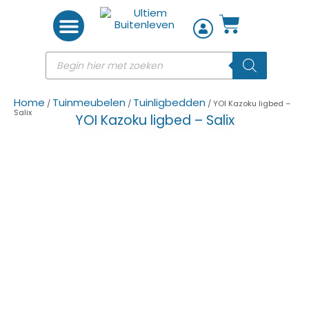
Woon accessoires
Home
Tuinmeubelen
Tuinligbedden
/
/
/ YOI Kazoku ligbed –
Salix
YOI Kazoku ligbed – Salix