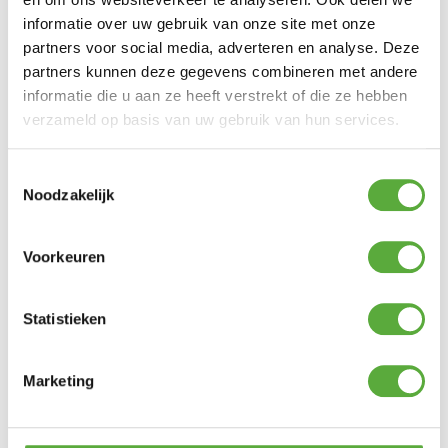
Kleur
Zand
informatie over uw gebruik van onze site met onze
partners voor social media, adverteren en analyse. Deze
Kleur 2
Beige
partners kunnen deze gegevens combineren met andere
Materiaal
informatie die u aan ze heeft verstrekt of die ze hebben
Aluminium
verzameld op basis van uw gebruik van hun services.
Lengte
201 cm
Breedte
Toestemmingsselectie
75 cm
Noodzakelijk
Hoogte
39 cm
SKU
Y1140-22/423AW
Voorkeuren
Statistieken
Marketing