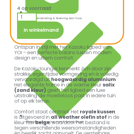
4 op voorraad
Snelle verzending & levering aan huis
In winkelmand
Ontspan in stijl met het Kazoku ligbed van
YOI – een perfecte balans tussen modern
design en ultiem comfort.
De Kazoku lounger kenmerkt zich door zijn
strakke, eigentijdse vormgeving en is volledig
vervaardigd uit
hoogwaardig aluminium
.
Het elegante frame in de warme kleur
salix
(zand kleur)
geeft het ligbed een luxe
uitstraling die moeiteloos past in iedere tuin
of op elk terras.
Comfort staat centraal. Het
royale kussen
is uitgevoerd in
all weather olefin stof
in de
kleur flax
beige
, waardoor het bestand is
Kopersbescherming met Trusted Shops
tegen verschillende weersomstandigheden
én heerlijk zacht aanvoelt. De verstelbare