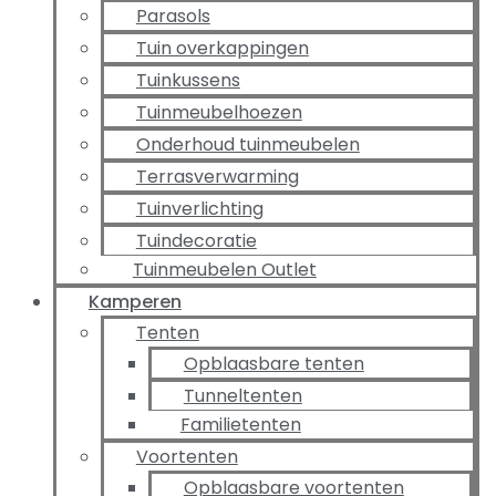
Parasols
Tuin overkappingen
Tuinkussens
Tuinmeubelhoezen
Onderhoud tuinmeubelen
Terrasverwarming
Tuinverlichting
Tuindecoratie
Tuinmeubelen Outlet
Kamperen
Tenten
Opblaasbare tenten
Tunneltenten
Familietenten
Voortenten
Opblaasbare voortenten