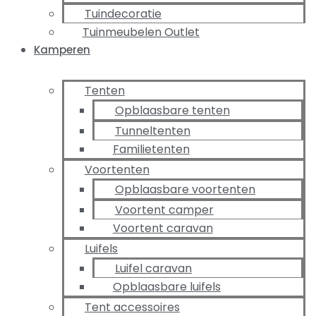
Tuindecoratie
Tuinmeubelen Outlet
Kamperen
Tenten
Opblaasbare tenten
Tunneltenten
Familietenten
Voortenten
Opblaasbare voortenten
Voortent camper
Voortent caravan
Luifels
Luifel caravan
Opblaasbare luifels
Tent accessoires