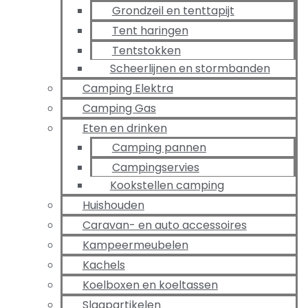
Grondzeil en tenttapijt
Tent haringen
Tentstokken
Scheerlijnen en stormbanden
Camping Elektra
Camping Gas
Eten en drinken
Camping pannen
Campingservies
Kookstellen camping
Huishouden
Caravan- en auto accessoires
Kampeermeubelen
Kachels
Koelboxen en koeltassen
Slaapartikelen