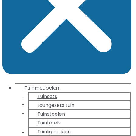
Tuinmeubelen
Tuinsets
Loungesets tuin
Tuinstoelen
Tuintafels
Tuinligbedden