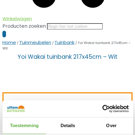
Winkelwagen
Producten zoeken
Home
Tuinmeubelen
Tuinbank
/
/
/ Yoi Wakai tuinbank 217x45cm –
Wit
Yoi Wakai tuinbank 217x45cm – Wit
Ultiem Buitenleven prijs:
€
749,00
Toestemming
Details
Over