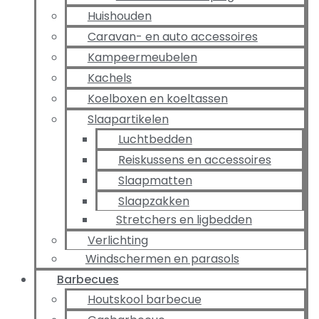
Huishouden
Caravan- en auto accessoires
Kampeermeubelen
Kachels
Koelboxen en koeltassen
Slaapartikelen
Luchtbedden
Reiskussens en accessoires
Slaapmatten
Slaapzakken
Stretchers en ligbedden
Verlichting
Windschermen en parasols
Barbecues
Houtskool barbecue