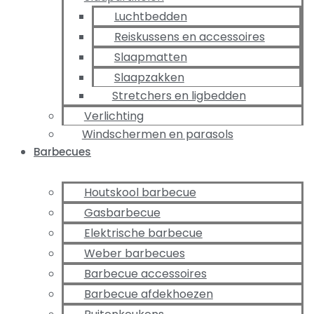
Luchtbedden
Reiskussens en accessoires
Slaapmatten
Slaapzakken
Stretchers en ligbedden
Verlichting
Windschermen en parasols
Barbecues
Houtskool barbecue
Gasbarbecue
Elektrische barbecue
Weber barbecues
Barbecue accessoires
Barbecue afdekhoezen