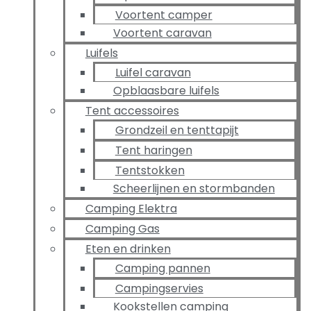
Voortent camper
Voortent caravan
Luifels
Luifel caravan
Opblaasbare luifels
Tent accessoires
Grondzeil en tenttapijt
Tent haringen
Tentstokken
Scheerlijnen en stormbanden
Camping Elektra
Camping Gas
Eten en drinken
Camping pannen
Campingservies
Kookstellen camping