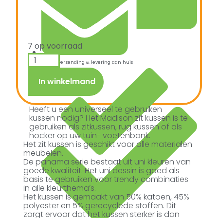
7 op voorraad
Snelle verzending & levering aan huis
In winkelmand
Heeft u een universeel te gebruiken
kussen nodig? Het Madison zit kussen is te
gebruiken als zitkussen, rug kussen of als
hocker op uw tuin- voetenbank.
Het zit kussen is geschikt voor alle materialen
meubelen.
De panama serie bestaat uit uni kleuren van
goede kwaliteit. Het uni dessin is goed als
basis te gebruiken voor trendy combinaties
in alle kleurthema’s.
Het kussen is gemaakt van 50% katoen, 45%
polyester en 5% gerecyclede stoffen. Dit
zorgt ervoor dat het kussen sterker is dan