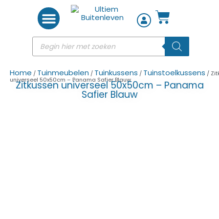
Woon accessoires
Home
Tuinmeubelen
Tuinkussens
Tuinstoelkussens
/
/
/
/ Zi
universeel 50x50cm – Panama Safier Blauw
Zitkussen universeel 50x50cm – Panama
Safier Blauw