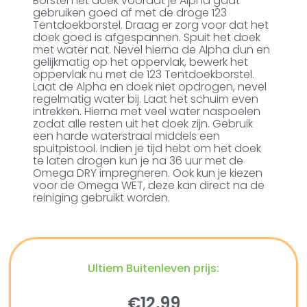
Borstel het doek voordat je Alpha gaat
gebruiken goed af met de droge 123
Tentdoekborstel. Draag er zorg voor dat het
doek goed is afgespannen. Spuit het doek
met water nat. Nevel hierna de Alpha dun en
gelijkmatig op het oppervlak, bewerk het
oppervlak nu met de 123 Tentdoekborstel.
Laat de Alpha en doek niet opdrogen, nevel
regelmatig water bij. Laat het schuim even
intrekken. Hierna met veel water naspoelen
zodat alle resten uit het doek zijn. Gebruik
een harde waterstraal middels een
spuitpistool. Indien je tijd hebt om het doek
te laten drogen kun je na 36 uur met de
Omega DRY impregneren. Ook kun je kiezen
voor de Omega WET, deze kan direct na de
reiniging gebruikt worden.
Ultiem Buitenleven prijs:
€
12,99