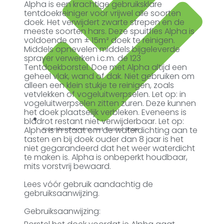
Alpha is een krachtige gebruiksklare
tentdoekreiniger voor vrijwel alle soorten
doek. Het verwijdert zwarte strepen en de
meeste soorten hars. Deze spuitfles Alpha is
voldoende om ± 15m² doek te reinigen.
Middels opnevelen middels bijgeleverde
sprayer verwerken i.c.m. de 123
Tentdoekborstel. Doe met Alpha altijd een
geheel vlak, wand of dak. Niet gebruiken om
alleen een klein stukje te reinigen, zoals
vetvlekken of vogeluitwerpselen. Let op: in
vogeluitwerpselen zitten zuren. Deze kunnen
het doek plaatselijk verbleken. Eveneens is
bladrot restant niet verwijderbaar. Let op:
Alpha is in staat om de waterdichting aan te
Kopersbescherming met Trusted Shops
tasten en bij doek ouder dan 8 jaar is het
niet gegarandeerd dat het weer waterdicht
te maken is. Alpha is onbeperkt houdbaar,
mits vorstvrij bewaard.
Lees vóór gebruik aandachtig de
gebruiksaanwijzing.
Gebruiksaanwijzing: