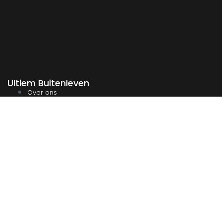
Ultiem Buitenleven
Over ons
Algemene Voorwaarden
Duurzaamheid
Privacy
Instagram
Facebook