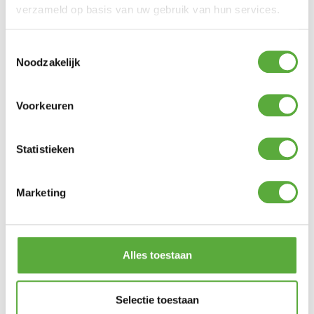
verzameld op basis van uw gebruik van hun services.
Kopersbescherming met Trusted Shops
SKU
55000070
Categorie
Tenten
Merk:
123 Products
Toestemmingsselectie
Noodzakelijk
Voorkeuren
Statistieken
Marketing
Alles toestaan
Selectie toestaan