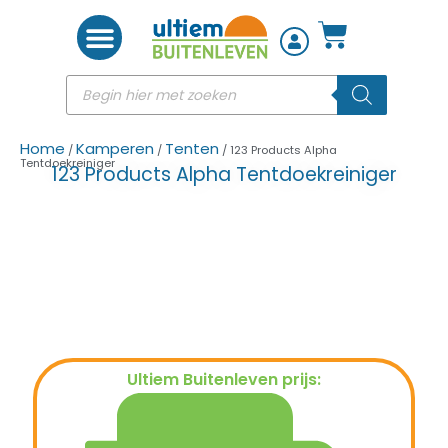
Woon accessoires
Home
Kamperen
Tenten
/
/
/ 123 Products Alpha
Tentdoekreiniger
123 Products Alpha Tentdoekreiniger
Ultiem Buitenleven prijs:
€
12,99