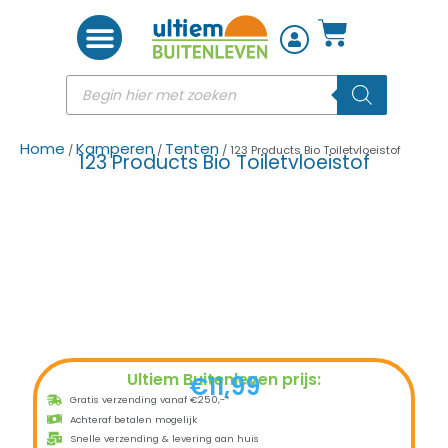
Woon accessoires
Home
Kamperen
Tenten
/
/
/ 123 Products Bio Toiletvloeistof
123 Products Bio Toiletvloeistof
Ultiem Buitenleven prijs:
€
11,99
Gratis verzending vanaf €250,-*
Achteraf betalen mogelijk
Snelle verzending & levering aan huis