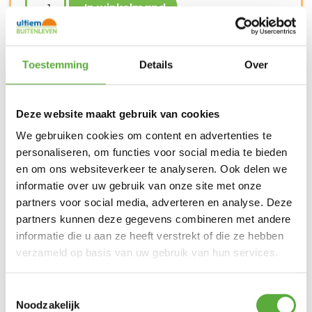
In winkelmand
Gratis verzending vanaf €250,-*
Toestemming
Details
Over
Achteraf betalen mogelijk
Snelle verzending & levering aan huis
Kopersbescherming met Trusted Shops
Deze website maakt gebruik van cookies
SKU
27271570
Categorie
Tenten
Merk:
123 Products
We gebruiken cookies om content en advertenties te
personaliseren, om functies voor social media te bieden
en om ons websiteverkeer te analyseren. Ook delen we
informatie over uw gebruik van onze site met onze
Gratis verzending vanaf €250,-*
partners voor social media, adverteren en analyse. Deze
Achteraf betalen mogelijk
partners kunnen deze gegevens combineren met andere
Kopersbescherming met Trusted Shops
informatie die u aan ze heeft verstrekt of die ze hebben
verzameld op basis van uw gebruik van hun services.
GERELATEERDE PRODUCTEN
Toestemmingsselectie
Prym Tourniquets 4stuks
Noodzakelijk