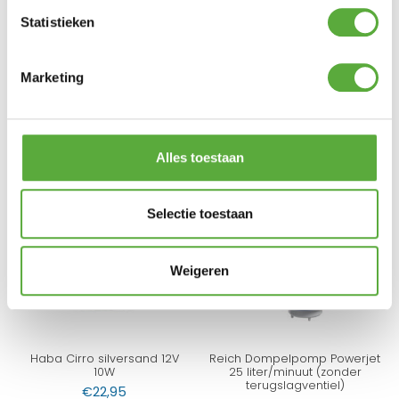
Statistieken
Marketing
Milenco Aero
Fiamma Grondplaten 4 stuks
Caravanspiegel 2x Vlak Glas
€
21,95
€
99,95
Alles toestaan
Selectie toestaan
Weigeren
Haba Cirro silversand 12V
Reich Dompelpomp Powerjet
10W
25 liter/minuut (zonder
terugslagventiel)
€
22,95