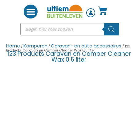
Woon accessoires
Home
Kamperen
Caravan- en auto accessoires
/
/
/ 123
Products Caravan en Camper Cleaner Wax 0.5 liter
123 Products Caravan en Camper Cleaner
Wax 0.5 liter