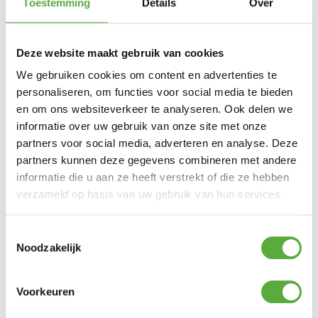
Toestemming
Details
Over
Achteraf betalen mogelijk
Snelle verzending & levering aan huis
Kopersbescherming met Trusted Shops
SKU
52000004
Categorie
Caravan- en auto accessoires
Deze website maakt gebruik van cookies
Merk:
123 Products
We gebruiken cookies om content en advertenties te
personaliseren, om functies voor social media te bieden
en om ons websiteverkeer te analyseren. Ook delen we
informatie over uw gebruik van onze site met onze
Gratis verzending vanaf €250,-*
partners voor social media, adverteren en analyse. Deze
Achteraf betalen mogelijk
partners kunnen deze gegevens combineren met andere
Kopersbescherming met Trusted Shops
informatie die u aan ze heeft verstrekt of die ze hebben
verzameld op basis van uw gebruik van hun services.
GERELATEERDE PRODUCTEN
Toestemmingsselectie
Noodzakelijk
Voorkeuren