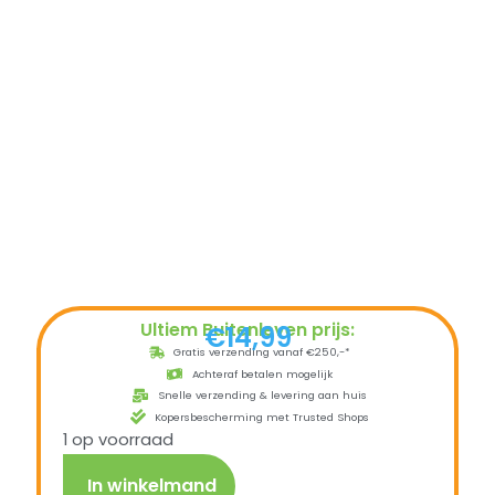
Ultiem Buitenleven prijs:
€
14,99
Gratis verzending vanaf €250,-*
Achteraf betalen mogelijk
Snelle verzending & levering aan huis
Kopersbescherming met Trusted Shops
1 op voorraad
In winkelmand