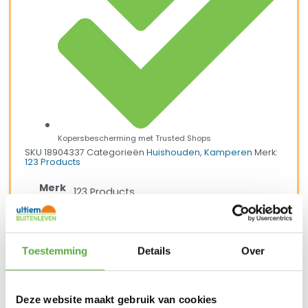
Kopersbescherming met Trusted Shops
SKU
18904337
Categorieën
Huishouden
,
Kamperen
Merk:
123 Products
Merk
123 Products
Inhoud
1 liter
SKU
18904337
Toestemming
Details
Over
EAN
8717524624057
Deze website maakt gebruik van cookies