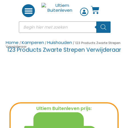
Woon accessoires
Home
Kamperen
Huishouden
/
/
/ 123 Products Zwarte Strepen
Verwijderaar
123 Products Zwarte Strepen Verwijderaar
Ultiem Buitenleven prijs:
€
10,99