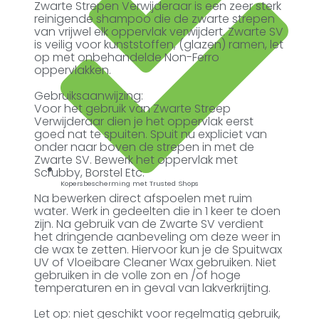
Zwarte Strepen Verwijderaar is een zeer sterk
reinigende shampoo die de zwarte strepen
van vrijwel elk oppervlak verwijdert. Zwarte SV
is veilig voor kunststoffen, (glazen) ramen, let
op met onbehandelde Non-Ferro
oppervlakken.
Gebruiksaanwijzing:
Voor het gebruik van Zwarte Streep
Verwijderaar dien je het oppervlak eerst
goed nat te spuiten. Spuit nu expliciet van
onder naar boven de strepen in met de
Zwarte SV. Bewerk het oppervlak met
Scrubby, Borstel Etc.
Kopersbescherming met Trusted Shops
Na bewerken direct afspoelen met ruim
water. Werk in gedeelten die in 1 keer te doen
zijn. Na gebruik van de Zwarte SV verdient
het dringende aanbeveling om deze weer in
de wax te zetten. Hiervoor kun je de Spuitwax
UV of Vloeibare Cleaner Wax gebruiken. Niet
gebruiken in de volle zon en /of hoge
temperaturen en in geval van lakverkrijting.
Let op: niet geschikt voor regelmatig gebruik,