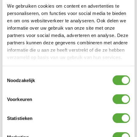
We gebruiken cookies om content en advertenties te
personaliseren, om functies voor social media te bieden
BIJPASSENDE ACCESSOIRES EN ALTERNATIEVE
en om ons websiteverkeer te analyseren. Ook delen we
PRODUCTEN
informatie over uw gebruik van onze site met onze
partners voor social media, adverteren en analyse. Deze
Prozor reinigende antistatische raamspray
partners kunnen deze gegevens combineren met andere
informatie die u aan ze heeft verstrekt of die ze hebben
€
12,99
verzameld op basis van uw gebruik van hun services.
Superscrub met pad
Toestemmingsselectie
€
10,99
Noodzakelijk
Krasverwijderaar
€
10,99
Voorkeuren
Scrubbyhouder met pad wit
Statistieken
€
7,49
123 Products Superwax UV met Supersprayer