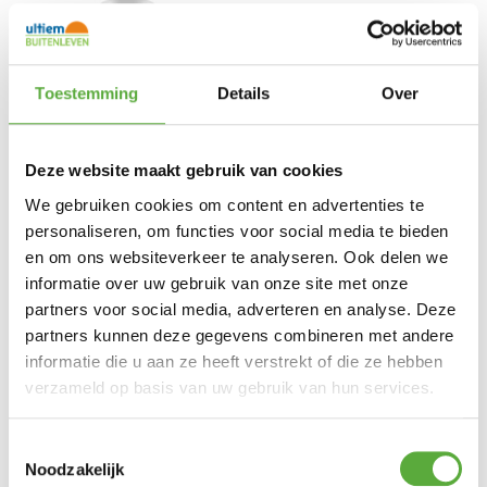
Toestemming
Details
Over
Deze website maakt gebruik van cookies
We gebruiken cookies om content en advertenties te
personaliseren, om functies voor social media te bieden
Sekalube PTFE rits-spray
BBQ en Ovenreiniger
400 ml
en om ons websiteverkeer te analyseren. Ook delen we
€
7,99
€
13,99
informatie over uw gebruik van onze site met onze
partners voor social media, adverteren en analyse. Deze
partners kunnen deze gegevens combineren met andere
informatie die u aan ze heeft verstrekt of die ze hebben
verzameld op basis van uw gebruik van hun services.
Toestemmingsselectie
Noodzakelijk