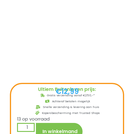
Ultiem Buitenleven prijs:
€
12,99
Gratis verzending vanaf €250,-*
Achteraf betalen mogelijk
Snelle verzending & levering aan huis
Kopersbescherming met Trusted Shops
13 op voorraad
In winkelmand