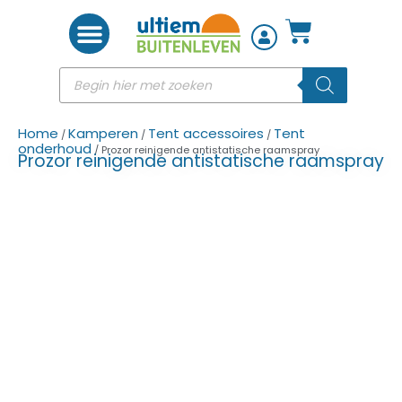
Woon accessoires
Home
Kamperen
Tent accessoires
Tent
/
/
/
onderhoud
/ Prozor reinigende antistatische raamspray
Prozor reinigende antistatische raamspray