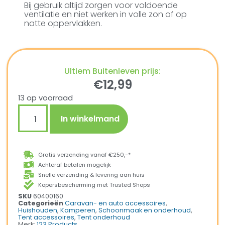
Bij gebruik altijd zorgen voor voldoende
ventilatie en niet werken in volle zon of op
natte oppervlakken.
Ultiem Buitenleven prijs:
€
12,99
13 op voorraad
In winkelmand
Gratis verzending vanaf €250,-*
Achteraf betalen mogelijk
Snelle verzending & levering aan huis
Kopersbescherming met Trusted Shops
SKU
60400160
Categorieën
Caravan- en auto accessoires
,
Huishouden
,
Kamperen
,
Schoonmaak en onderhoud
,
Tent accessoires
,
Tent onderhoud
Merk:
123 Products