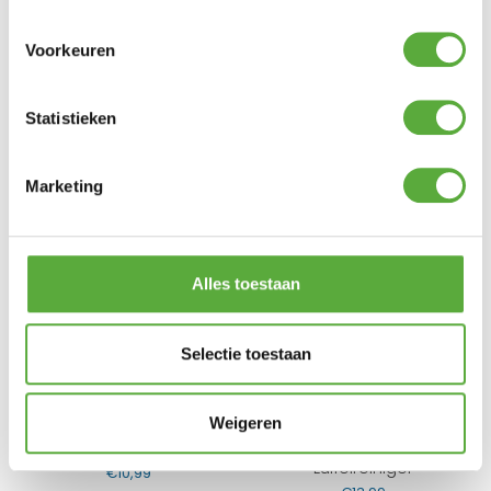
Voorkeuren
Microvezeldoek set 3
Raamtrekker met
stuks
demontabel handvat
Statistieken
€
1,99
€
16,99
Marketing
Alles toestaan
Selectie toestaan
Weigeren
Krasverwijderaar
123 Products Omicron
Luifelreiniger
€
10,99