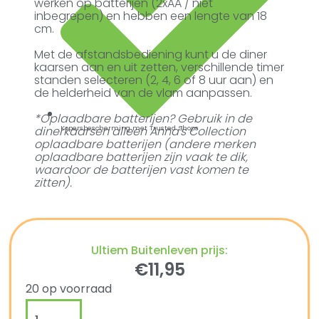
werken op batterijen (2xAA / niet
inbegrepen) en hebben een lengte van 18
cm.
Met de afstandsbediening kunt u de diner
kaarsen aan en uit zetten, verschillende timer
standen selecteren (2, 4, 6 of 8 uur aan) en
de helderheid van de vlam aanpassen.
*Oplaadbare batterijen? Gebruik in de
dinerkaarsen alleen Anna's Collection
Kopersbescherming met Trusted Shops
oplaadbare batterijen (andere merken
oplaadbare batterijen zijn vaak te dik,
waardoor de batterijen vast komen te
zitten).
Ultiem Buitenleven prijs:
€
11,95
20 op voorraad