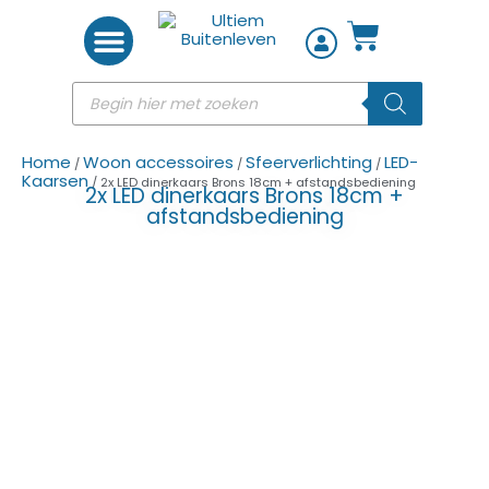
Woon accessoires
Home
Woon accessoires
Sfeerverlichting
LED-
/
/
/
Kaarsen
/ 2x LED dinerkaars Brons 18cm + afstandsbediening
2x LED dinerkaars Brons 18cm +
afstandsbediening