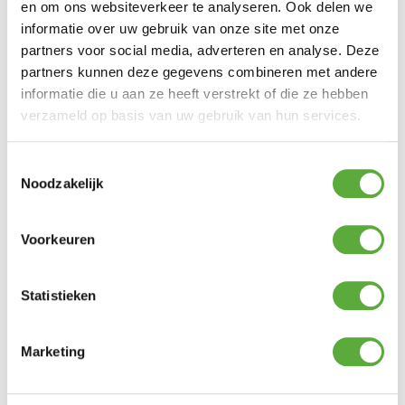
en om ons websiteverkeer te analyseren. Ook delen we
informatie over uw gebruik van onze site met onze
Snelle verzending & levering aan huis
partners voor social media, adverteren en analyse. Deze
partners kunnen deze gegevens combineren met andere
informatie die u aan ze heeft verstrekt of die ze hebben
verzameld op basis van uw gebruik van hun services.
Toestemmingsselectie
Noodzakelijk
Voorkeuren
Statistieken
Marketing
Kopersbescherming met Trusted Shops
SKU
676015
Categorie
LED-Kaarsen
Merk:
Anna's
Collection