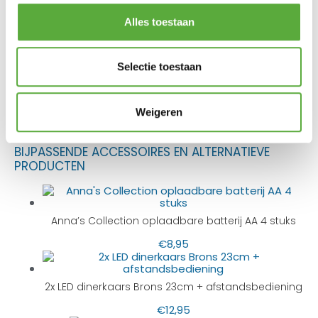
Anna's Collection
Merk
Brons
Kleur
Alles toestaan
18 cm
Lengte
676015
SKU
Selectie toestaan
8713619434174
EAN
Weigeren
BIJPASSENDE ACCESSOIRES EN ALTERNATIEVE
PRODUCTEN
Anna’s Collection oplaadbare batterij AA 4 stuks
€
8,95
2x LED dinerkaars Brons 23cm + afstandsbediening
€
12,95