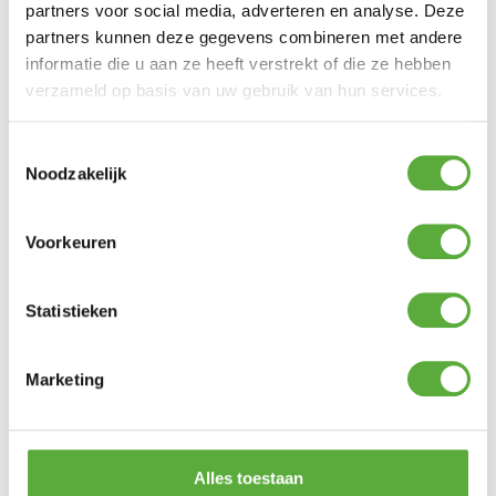
partners voor social media, adverteren en analyse. Deze
partners kunnen deze gegevens combineren met andere
Snelle verzending & levering aan huis
informatie die u aan ze heeft verstrekt of die ze hebben
verzameld op basis van uw gebruik van hun services.
Toestemmingsselectie
Noodzakelijk
Voorkeuren
Statistieken
Marketing
Kopersbescherming met Trusted Shops
SKU
676019
Categorie
LED-Kaarsen
Merk:
Anna's
Alles toestaan
Collection