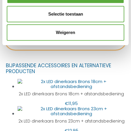
Brons
Productkleur
Anna's Collection
Merk
Selectie toestaan
Brons
Kleur
676019
SKU
Weigeren
8713619431395
EAN
BIJPASSENDE ACCESSOIRES EN ALTERNATIEVE
PRODUCTEN
2x LED dinerkaars Brons 18cm + afstandsbediening
€
11,95
2x LED dinerkaars Brons 23cm + afstandsbediening
€
12,95