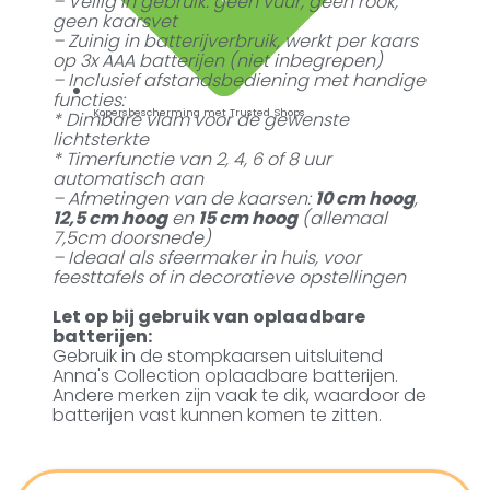
– Veilig in gebruik: geen vuur, geen rook,
geen kaarsvet
– Zuinig in batterijverbruik, werkt per kaars
op 3x AAA batterijen (niet inbegrepen)
– Inclusief afstandsbediening met handige
functies:
Kopersbescherming met Trusted Shops
* Dimbare vlam voor de gewenste
lichtsterkte
* Timerfunctie van 2, 4, 6 of 8 uur
automatisch aan
– Afmetingen van de kaarsen:
10 cm hoog
,
12,5 cm hoog
en
15 cm hoog
(allemaal
7,5cm doorsnede)
– Ideaal als sfeermaker in huis, voor
feesttafels of in decoratieve opstellingen
Let op bij gebruik van oplaadbare
batterijen:
Gebruik in de stompkaarsen uitsluitend
Anna's Collection oplaadbare batterijen.
Andere merken zijn vaak te dik, waardoor de
batterijen vast kunnen komen te zitten.