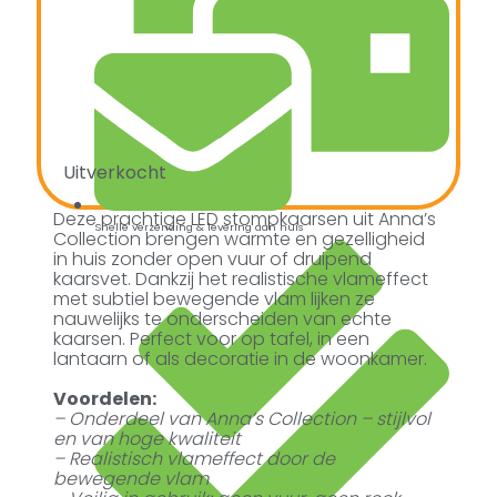
Uitverkocht
Deze prachtige LED stompkaarsen uit Anna’s
Snelle verzending & levering aan huis
Collection brengen warmte en gezelligheid
in huis zonder open vuur of druipend
kaarsvet. Dankzij het realistische vlameffect
met subtiel bewegende vlam lijken ze
nauwelijks te onderscheiden van echte
kaarsen. Perfect voor op tafel, in een
lantaarn of als decoratie in de woonkamer.
Voordelen:
– Onderdeel van Anna’s Collection – stijlvol
en van hoge kwaliteit
– Realistisch vlameffect door de
bewegende vlam