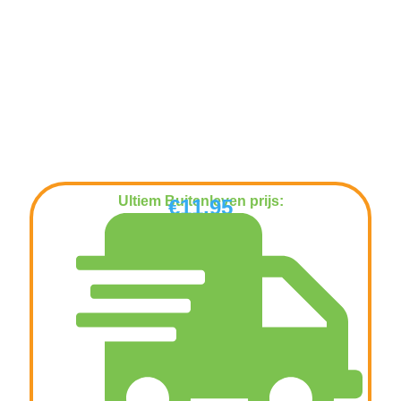
Ultiem Buitenleven prijs:
€
11,95