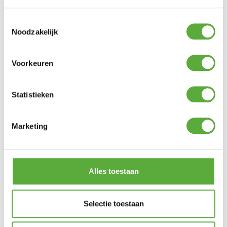
Toestemmingsselectie
Noodzakelijk
Voorkeuren
Statistieken
Kopersbescherming met Trusted Shops
Marketing
SKU
675985
Categorie
LED-Kaarsen
Merk:
Anna's Collection
goud
Productkleur
Anna's Collection
Merk
Goud
Alles toestaan
Kleur
18 cm
Lengte
675985
SKU
Selectie toestaan
8713619434143
EAN