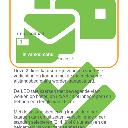
7 op voorraad
In winkelmand
Snelle verzending & levering aan huis
Deze 2 diner kaarsen zijn voorzien van LED
verlichting en kunnen met de meegeleverde
afstandsbediening worden aangestuurd.
De LED tafelkaarsen met bewegende vlam
werken op batterijen (2xAA / niet inbegrepen) en
hebben een lengte van 18 cm.
Met de afstandsbediening kunt u de diner
kaarsen aan en uit zetten, verschillende timer
standen selecteren (2, 4, 6 of 8 uur aan) en de
helderheid van de vlam aanpassen.