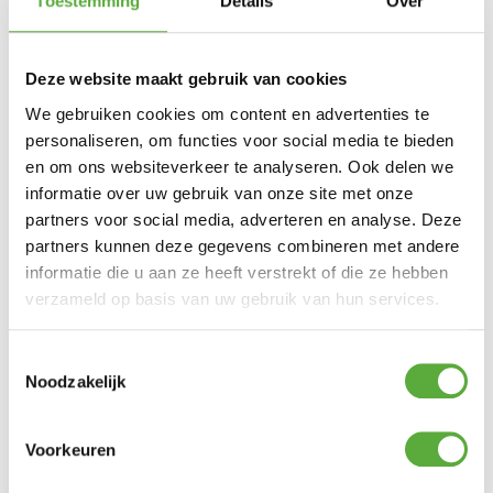
Toestemming
Details
Over
Snelle verzending & levering aan huis
Kopersbescherming met Trusted Shops
SKU
675989
Categorieën
LED-Kaarsen
,
Sfeerverlichting
,
Woon
accessoires
Merk:
Anna's Collection
Deze website maakt gebruik van cookies
goud
Productkleur
We gebruiken cookies om content en advertenties te
Anna's Collection
Merk
personaliseren, om functies voor social media te bieden
Goud
Kleur
en om ons websiteverkeer te analyseren. Ook delen we
675989
SKU
informatie over uw gebruik van onze site met onze
8713619381386
EAN
partners voor social media, adverteren en analyse. Deze
partners kunnen deze gegevens combineren met andere
informatie die u aan ze heeft verstrekt of die ze hebben
verzameld op basis van uw gebruik van hun services.
BIJPASSENDE ACCESSOIRES EN ALTERNATIEVE
PRODUCTEN
Toestemmingsselectie
Noodzakelijk
2x LED dinerkaars Goud 18cm + afstandsbediening
Voorkeuren
€
11,95