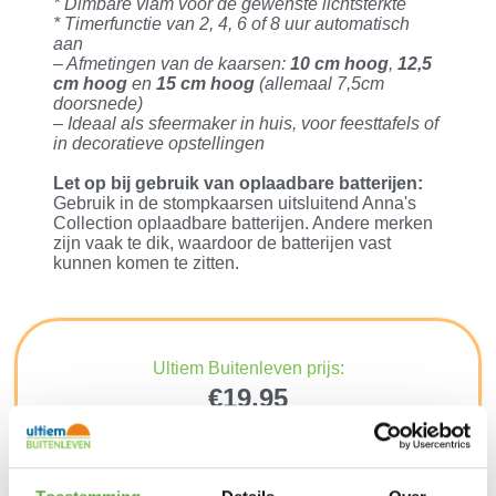
* Dimbare vlam voor de gewenste lichtsterkte
* Timerfunctie van 2, 4, 6 of 8 uur automatisch
aan
– Afmetingen van de kaarsen:
10 cm hoog
,
12,5
cm hoog
en
15 cm hoog
(allemaal 7,5cm
doorsnede)
– Ideaal als sfeermaker in huis, voor feesttafels of
in decoratieve opstellingen
Let op bij gebruik van oplaadbare batterijen:
Gebruik in de stompkaarsen uitsluitend Anna's
Collection oplaadbare batterijen. Andere merken
zijn vaak te dik, waardoor de batterijen vast
kunnen komen te zitten.
Ultiem Buitenleven prijs:
€
19,95
Uitverkocht
Gratis verzending vanaf €250,-*
Achteraf betalen mogelijk