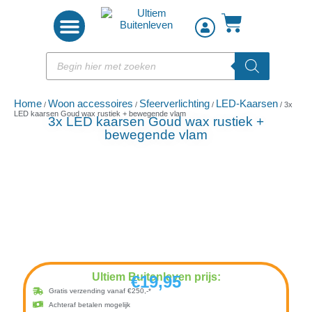
Woon accessoires
Home
Woon accessoires
Sfeerverlichting
LED-Kaarsen
/
/
/
/ 3x
LED kaarsen Goud wax rustiek + bewegende vlam
3x LED kaarsen Goud wax rustiek +
bewegende vlam
Ultiem Buitenleven prijs:
€
19,95
Gratis verzending vanaf €250,-*
Achteraf betalen mogelijk