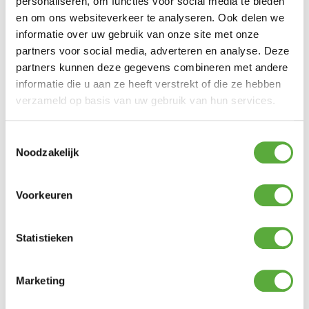
personaliseren, om functies voor social media te bieden
en om ons websiteverkeer te analyseren. Ook delen we
informatie over uw gebruik van onze site met onze
partners voor social media, adverteren en analyse. Deze
partners kunnen deze gegevens combineren met andere
informatie die u aan ze heeft verstrekt of die ze hebben
verzameld op basis van uw gebruik van hun services.
Toestemmingsselectie
Noodzakelijk
Voorkeuren
Kopersbescherming met Trusted Shops
SKU
675815
Categorie
LED-Kaarsen
Merk:
Anna's
Statistieken
Collection
H18cm
Productmaat
Anna's Collection
Merk
Marketing
Ivoor
Kleur