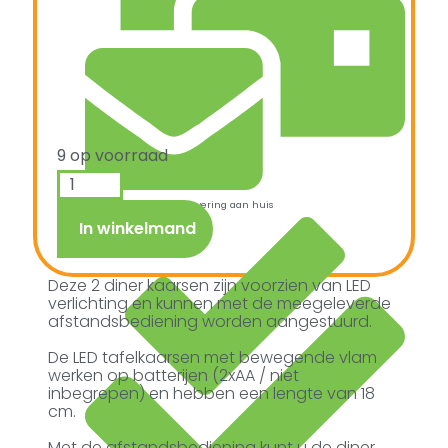
9 op voorraad
Snelle verzending & levering aan huis
In winkelmand
Deze 2 diner kaarsen zijn voorzien van LED
verlichting en kunnen met de meegeleverde
afstandsbediening worden aangestuurd.
De LED tafelkaarsen met bewegende vlam
werken op batterijen (2xAA / niet
inbegrepen) en hebben een lengte van 18
cm.
Met de afstandsbediening kunt u de diner