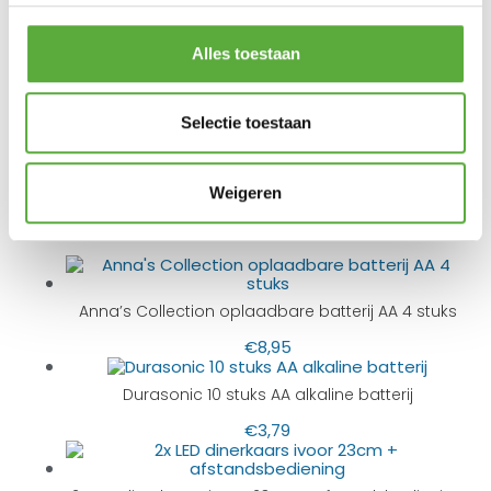
18 cm
Lengte
675815
SKU
Alles toestaan
8713619434860
EAN
ivoor
Productkleur
Selectie toestaan
Weigeren
BIJPASSENDE ACCESSOIRES EN ALTERNATIEVE
PRODUCTEN
Anna’s Collection oplaadbare batterij AA 4 stuks
€
8,95
Durasonic 10 stuks AA alkaline batterij
€
3,79