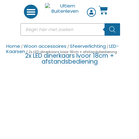
Woon accessoires
Home
Woon accessoires
Sfeerverlichting
LED-
/
/
/
Kaarsen
/ 2x LED dinerkaars Ivoor 18cm + afstandsbediening
2x LED dinerkaars Ivoor 18cm +
afstandsbediening