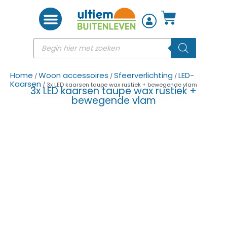
Woon accessoires
Home
Woon accessoires
Sfeerverlichting
LED-
/
/
/
Kaarsen
/ 3x LED kaarsen taupe wax rustiek + bewegende vlam
3x LED kaarsen taupe wax rustiek +
bewegende vlam