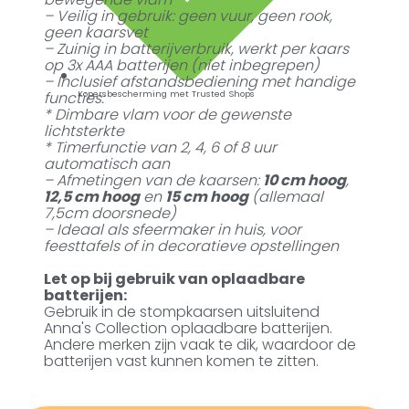
– Veilig in gebruik: geen vuur, geen rook,
geen kaarsvet
– Zuinig in batterijverbruik, werkt per kaars
op 3x AAA batterijen (niet inbegrepen)
– Inclusief afstandsbediening met handige
functies:
Kopersbescherming met Trusted Shops
* Dimbare vlam voor de gewenste
lichtsterkte
* Timerfunctie van 2, 4, 6 of 8 uur
automatisch aan
– Afmetingen van de kaarsen:
10 cm hoog
,
12,5 cm hoog
en
15 cm hoog
(allemaal
7,5cm doorsnede)
– Ideaal als sfeermaker in huis, voor
feesttafels of in decoratieve opstellingen
Let op bij gebruik van oplaadbare
batterijen:
Gebruik in de stompkaarsen uitsluitend
Anna's Collection oplaadbare batterijen.
Andere merken zijn vaak te dik, waardoor de
batterijen vast kunnen komen te zitten.