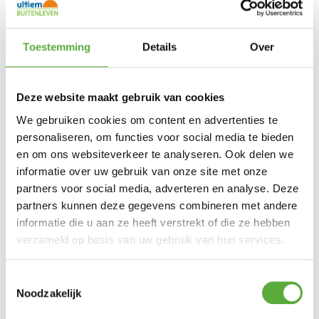
Kopersbescherming met Trusted Shops
SKU
675839
Categorieën
LED-Kaarsen
,
Sfeerverlichting
,
Woon accessoires
Merk:
Anna's Collection
Toestemming
Details
Over
Productkleur
Taupe
Merk
Anna's Collection
Deze website maakt gebruik van cookies
SKU
675839
We gebruiken cookies om content en advertenties te
personaliseren, om functies voor social media te bieden
EAN
8713619381119
en om ons websiteverkeer te analyseren. Ook delen we
Kleur
Taupe
informatie over uw gebruik van onze site met onze
partners voor social media, adverteren en analyse. Deze
partners kunnen deze gegevens combineren met andere
informatie die u aan ze heeft verstrekt of die ze hebben
verzameld op basis van uw gebruik van hun services.
BIJPASSENDE ACCESSOIRES EN ALTERNATIEVE
PRODUCTEN
Toestemmingsselectie
Noodzakelijk
2x LED dinerkaars Taupe 18cm + afstandsbediening