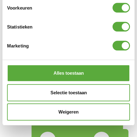
Voorkeuren
€
11,95
Durasonic 10 stuks AAA Alkaline Batterij
Statistieken
€
3,49
Marketing
2x LED dinerkaars taupe 23cm + afstandsbediening
€
12,95
Alles toestaan
Selectie toestaan
Weigeren