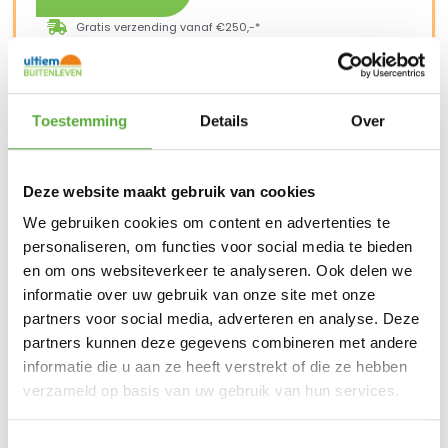
Gratis verzending vanaf €250,-*
Achteraf betalen mogelijk
Snelle verzending & levering aan huis
Kopersbescherming met Trusted Shops
SKU
675969
Categorie
LED-Kaarsen
Merk:
Anna's
Toestemming
Details
Over
Collection
Parel
Productkleur
Anna's Collection
Merk
Deze website maakt gebruik van cookies
675969
SKU
We gebruiken cookies om content en advertenties te
8713619381324
EAN
personaliseren, om functies voor social media te bieden
Parel
Kleur
en om ons websiteverkeer te analyseren. Ook delen we
informatie over uw gebruik van onze site met onze
partners voor social media, adverteren en analyse. Deze
partners kunnen deze gegevens combineren met andere
BIJPASSENDE ACCESSOIRES EN ALTERNATIEVE
informatie die u aan ze heeft verstrekt of die ze hebben
PRODUCTEN
verzameld op basis van uw gebruik van hun services.
2st Rustiek Parel Wax Diner kaars 18cm
Toestemmingsselectie