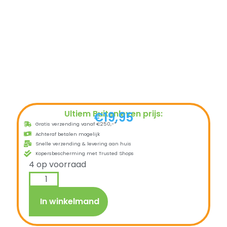
Ultiem Buitenleven prijs:
€
19,95
Gratis verzending vanaf €250,-*
Achteraf betalen mogelijk
Snelle verzending & levering aan huis
Kopersbescherming met Trusted Shops
4 op voorraad
In winkelmand