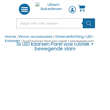
Woon accessoires
Home
Woon accessoires
Sfeerverlichting
LED-
/
/
/
Kaarsen
/ 3x LED kaarsen Parel wax rustiek + bewegende vlam
3x LED kaarsen Parel wax rustiek +
bewegende vlam