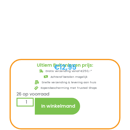
Ultiem Buitenleven prijs:
€
12,95
Gratis verzending vanaf €250,-*
Achteraf betalen mogelijk
Snelle verzending & levering aan huis
Kopersbescherming met Trusted Shops
26 op voorraad
In winkelmand