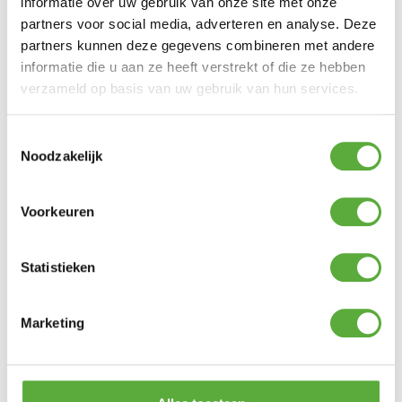
informatie over uw gebruik van onze site met onze
Productkleur
partners voor social media, adverteren en analyse. Deze
Taupe
partners kunnen deze gegevens combineren met andere
informatie die u aan ze heeft verstrekt of die ze hebben
verzameld op basis van uw gebruik van hun services.
Toestemmingsselectie
Noodzakelijk
BIJPASSENDE ACCESSOIRES EN ALTERNATIEVE
PRODUCTEN
Voorkeuren
Statistieken
Anna’s Collection
2x LED dinerkaars Taupe
oplaadbare batterij AA 4
18cm +
stuks
afstandsbediening
Marketing
€
8,95
€
11,95