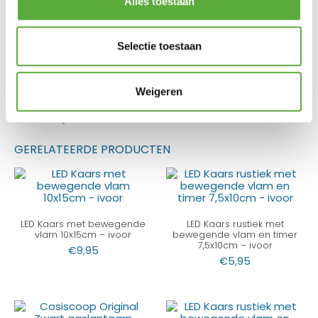
Alles toestaan
Durasonic 10 stuks AA
alkaline batterij
Selectie toestaan
€
3,79
Gratis verzending vanaf €250,-*
Weigeren
Achteraf betalen mogelijk
Kopersbescherming met Trusted Shops
GERELATEERDE PRODUCTEN
LED Kaars met bewegende
LED Kaars rustiek met
vlam 10x15cm – ivoor
bewegende vlam en timer
7,5x10cm – ivoor
€
9,95
€
5,95