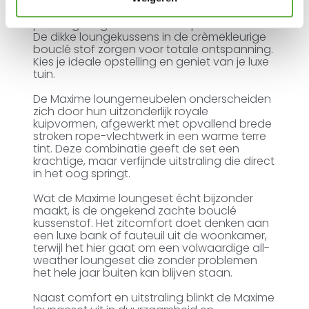
loungeserie is een lust voor het oog met zijn
prachtige organische ontwerp.
De dikke loungekussens in de crèmekleurige
bouclé stof zorgen voor totale ontspanning.
Kies je ideale opstelling en geniet van je luxe
tuin.
De Maxime loungemeubelen onderscheiden
zich door hun uitzonderlijk royale
kuipvormen, afgewerkt met opvallend brede
stroken rope-vlechtwerk in een warme terre
tint. Deze combinatie geeft de set een
krachtige, maar verfijnde uitstraling die direct
in het oog springt.
Wat de Maxime loungeset écht bijzonder
maakt, is de ongekend zachte bouclé
kussenstof. Het zitcomfort doet denken aan
een luxe bank of fauteuil uit de woonkamer,
terwijl het hier gaat om een volwaardige all-
weather loungeset die zonder problemen
het hele jaar buiten kan blijven staan.
Naast comfort en uitstraling blinkt de Maxime