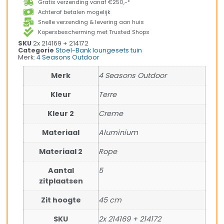
Gratis verzending vanaf €250,-*
Achteraf betalen mogelijk
Snelle verzending & levering aan huis
Kopersbescherming met Trusted Shops
SKU
2x 214169 + 214172
Categorie
Stoel-Bank loungesets tuin
Merk:
4 Seasons Outdoor
Merk
4 Seasons Outdoor
Kleur
Terre
Kleur 2
Creme
Materiaal
Aluminium
Materiaal 2
Rope
Aantal
5
zitplaatsen
Zit hoogte
45 cm
SKU
2x 214169 + 214172