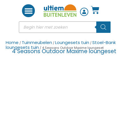
Woon accessoires
Home
Tuinmeubelen
Loungesets tuin
Stoel-Bank
/
/
/
loungesets tuin
/ 4 Seasons Outdoor Maxime loungeset
4 Seasons Outdoor Maxime loungeset