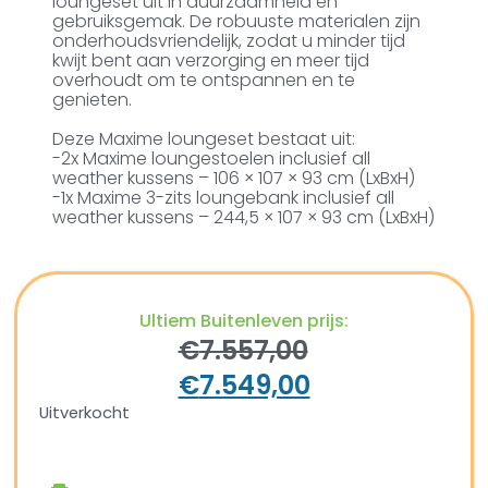
loungeset uit in duurzaamheid en
gebruiksgemak. De robuuste materialen zijn
onderhoudsvriendelijk, zodat u minder tijd
kwijt bent aan verzorging en meer tijd
overhoudt om te ontspannen en te
genieten.
Deze Maxime loungeset bestaat uit:
-2x Maxime loungestoelen inclusief all
weather kussens – 106 × 107 × 93 cm (LxBxH)
-1x Maxime 3-zits loungebank inclusief all
weather kussens – 244,5 × 107 × 93 cm (LxBxH)
Ultiem Buitenleven prijs:
€
7.557,00
€
7.549,00
Uitverkocht